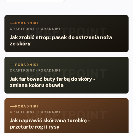
PORADNIKI
CRAFTPOINT
CRAFTPOINT · PORADNIKI
Jak zrobić strop: pasek do ostrzenia noża
ze skóry
PORADNIKI
CRAFTPOINT
CRAFTPOINT · PORADNIKI
Jak farbować buty farbą do skóry -
zmiana koloru obuwia
PORADNIKI
CRAFTPOINT
CRAFTPOINT · PORADNIKI
Jak naprawić skórzaną torebkę -
przetarte rogi i rysy