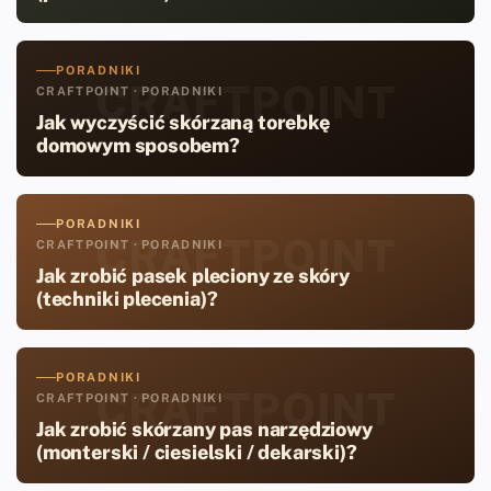
PORADNIKI
CRAFTPOINT
CRAFTPOINT · PORADNIKI
Jak wyczyścić skórzaną torebkę
domowym sposobem?
PORADNIKI
CRAFTPOINT
CRAFTPOINT · PORADNIKI
Jak zrobić pasek pleciony ze skóry
(techniki plecenia)?
PORADNIKI
CRAFTPOINT
CRAFTPOINT · PORADNIKI
Jak zrobić skórzany pas narzędziowy
(monterski / ciesielski / dekarski)?