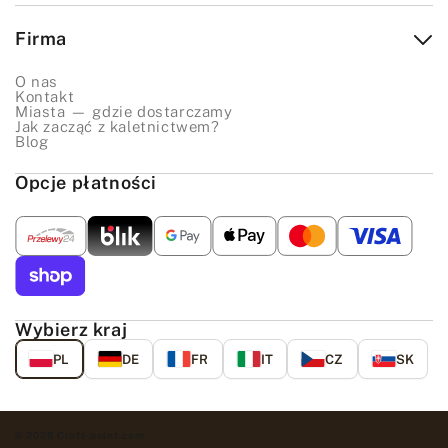
Firma
O nas
Kontakt
Miasta — gdzie dostarczamy
Jak zacząć z kaletnictwem?
Blog
Opcje płatności
Wybierz kraj
PL
DE
FR
IT
CZ
SK
© 2026 Craft-point.com