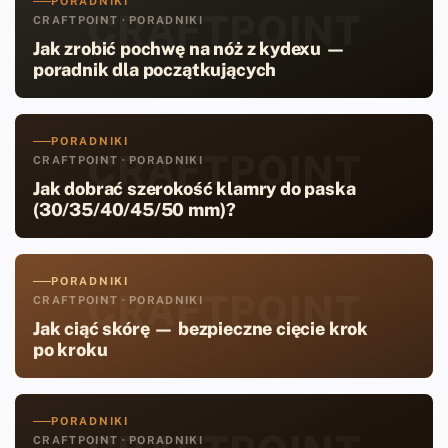
PORADNIKI
CRAFTPOINT
CRAFTPOINT · PORADNIKI
Jak zrobić pochwę na nóż z kydexu —
poradnik dla początkujących
PORADNIKI
CRAFTPOINT
CRAFTPOINT · PORADNIKI
Jak dobrać szerokość klamry do paska
(30/35/40/45/50 mm)?
PORADNIKI
CRAFTPOINT
CRAFTPOINT · PORADNIKI
Jak ciąć skórę — bezpieczne cięcie krok
po kroku
PORADNIKI
CRAFTPOINT · PORADNIKI