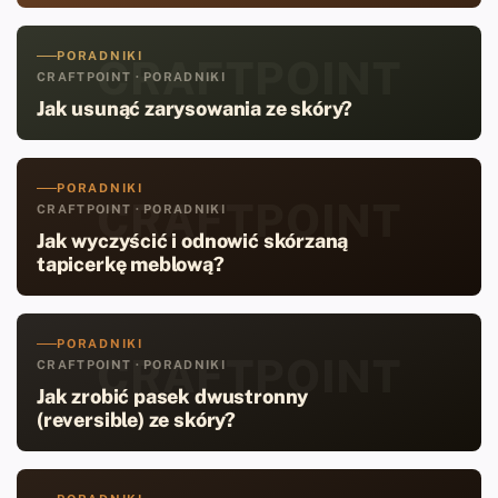
PORADNIKI
CRAFTPOINT
CRAFTPOINT · PORADNIKI
Jak usunąć zarysowania ze skóry?
PORADNIKI
CRAFTPOINT
CRAFTPOINT · PORADNIKI
Jak wyczyścić i odnowić skórzaną
tapicerkę meblową?
PORADNIKI
CRAFTPOINT
CRAFTPOINT · PORADNIKI
Jak zrobić pasek dwustronny
(reversible) ze skóry?