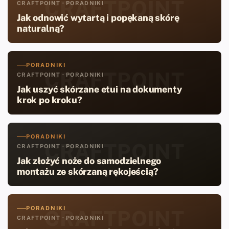
CRAFTPOINT
CRAFTPOINT · PORADNIKI
Jak odnowić wytartą i popękaną skórę
naturalną?
PORADNIKI
CRAFTPOINT
CRAFTPOINT · PORADNIKI
Jak uszyć skórzane etui na dokumenty
krok po kroku?
PORADNIKI
CRAFTPOINT
CRAFTPOINT · PORADNIKI
Jak złożyć noże do samodzielnego
montażu ze skórzaną rękojeścią?
PORADNIKI
CRAFTPOINT
CRAFTPOINT · PORADNIKI