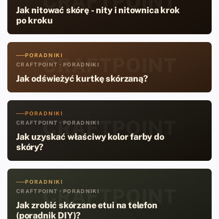
CRAFTPOINT
Jak nitować skórę - nity i nitownica krok
po kroku
PORADNIKI
CRAFTPOINT
CRAFTPOINT · PORADNIKI
Jak odświeżyć kurtkę skórzaną?
PORADNIKI
CRAFTPOINT
CRAFTPOINT · PORADNIKI
Jak uzyskać właściwy kolor farby do
skóry?
PORADNIKI
CRAFTPOINT
CRAFTPOINT · PORADNIKI
Jak zrobić skórzane etui na telefon
(poradnik DIY)?