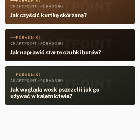
PORADNIKI
CRAFTPOINT
CRAFTPOINT · PORADNIKI
Jak czyścić kurtkę skórzaną?
PORADNIKI
CRAFTPOINT
CRAFTPOINT · PORADNIKI
Jak naprawić starte czubki butów?
PORADNIKI
CRAFTPOINT
CRAFTPOINT · PORADNIKI
Jak wygląda wosk pszczeli i jak go
używać w kaletnictwie?