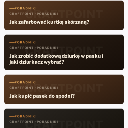
PORADNIKI
CRAFTPOINT
CRAFTPOINT · PORADNIKI
Jak zafarbować kurtkę skórzaną?
PORADNIKI
CRAFTPOINT
CRAFTPOINT · PORADNIKI
Jak zrobić dodatkową dziurkę w pasku i
jaki dziurkacz wybrać?
PORADNIKI
CRAFTPOINT
CRAFTPOINT · PORADNIKI
Jak kupić pasek do spodni?
PORADNIKI
CRAFTPOINT
CRAFTPOINT · PORADNIKI