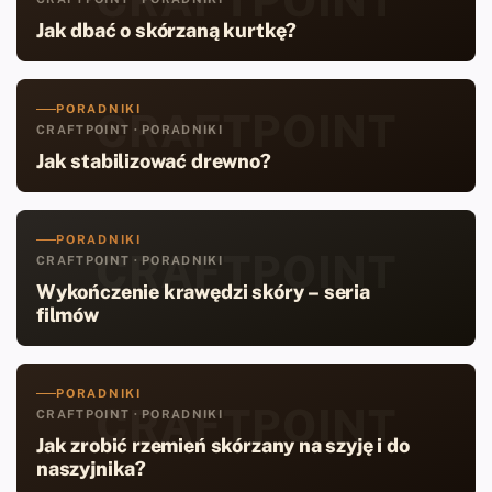
Jak dbać o skórzaną kurtkę?
PORADNIKI
CRAFTPOINT
CRAFTPOINT · PORADNIKI
Jak stabilizować drewno?
PORADNIKI
CRAFTPOINT
CRAFTPOINT · PORADNIKI
Wykończenie krawędzi skóry – seria
filmów
PORADNIKI
CRAFTPOINT
CRAFTPOINT · PORADNIKI
Jak zrobić rzemień skórzany na szyję i do
naszyjnika?