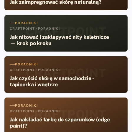
Jak zaimpregnować skórę naturalną?
PORADNIKI
CRAFTPOINT
CRAFTPOINT · PORADNIKI
Jak nitować i zaklepywać nity kaletnicze
— krok po kroku
PORADNIKI
CRAFTPOINT
CRAFTPOINT · PORADNIKI
Jak czyścić skórę w samochodzie -
tapicerka i wnętrze
PORADNIKI
CRAFTPOINT
CRAFTPOINT · PORADNIKI
Jak nakładać farbę do szparunków (edge
paint)?