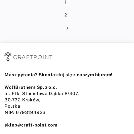
1
2
Masz pytania? Skontaktuj się z naszym biurem!
WolfBrothers Sp. z o.o.
ul. Płk. Stanisława Dąbka 8/307,
30-732 Kraków,
Polska
NIP:
6793194923
sklep@craft-point.com