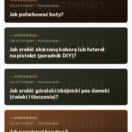
PORADNIKI
CRAFTPOINT
CRAFTPOINT · PORADNIKI
Jak pofarbować buty?
PORADNIKI
CRAFTPOINT
CRAFTPOINT · PORADNIKI
Jak zrobić skórzaną kaburę lub futerał
na pistolet (poradnik DIY)?
PORADNIKI
CRAFTPOINT
CRAFTPOINT · PORADNIKI
Jak zrobić góralski/zbójnicki pas damski
(ćwieki i tłoczenie)?
PORADNIKI
CRAFTPOINT
CRAFTPOINT · PORADNIKI
Jak naostrzyć brzytwę?