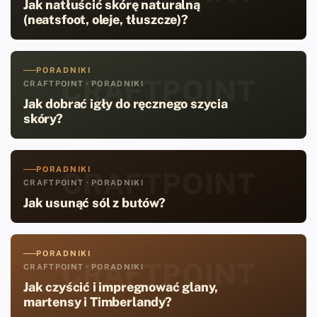
Jak natłuścić skórę naturalną
(neatsfoot, oleje, tłuszcze)?
PORADNIKI
CRAFTPOINT
CRAFTPOINT · PORADNIKI
Jak dobrać igły do ręcznego szycia
skóry?
PORADNIKI
CRAFTPOINT
CRAFTPOINT · PORADNIKI
Jak usunąć sól z butów?
PORADNIKI
CRAFTPOINT
CRAFTPOINT · PORADNIKI
Jak czyścić i impregnować glany,
martensy i Timberlandy?