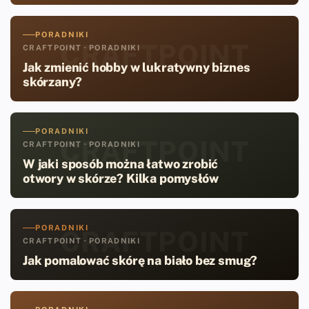
PORADNIKI
CRAFTPOINT
CRAFTPOINT · PORADNIKI
Jak zmienić hobby w lukratywny biznes
skórzany?
PORADNIKI
CRAFTPOINT
CRAFTPOINT · PORADNIKI
W jaki sposób można łatwo zrobić
otwory w skórze? Kilka pomysłów
PORADNIKI
CRAFTPOINT
CRAFTPOINT · PORADNIKI
Jak pomalować skórę na biało bez smug?