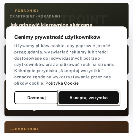
PORADNIKI
CRAFTPOINT
CRAFTPOINT · PORADNIKI
Jak odnowić kierownicę skórzaną
domowym sposobem?
Cenimy prywatność użytkowników
Używamy plików cookie, aby poprawić jakość
przeglądania, wyświetlać reklamy lub treści
PORADNIKI
CRAFTPOINT
dostosowane do indywidualnych potrzeb
CRAFTPOINT · PORADNIKI
użytkowników oraz analizować ruch na stronie.
Jak zrobić pasek do spodni?
Kliknięcie przycisku „Akceptuj wszystkie”
oznacza zgodę na wykorzystywanie przez nas
plików cookie.
Polityka Cookie
PORADNIKI
CRAFTPOINT
CRAFTPOINT · PORADNIKI
Dostosuj
Akceptuj wszystko
Jak zrobić bransoletkę ze sznurka
skórzanego?
PORADNIKI