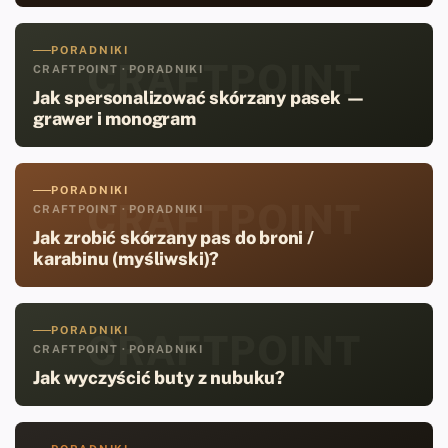
PORADNIKI
CRAFTPOINT
CRAFTPOINT · PORADNIKI
Jak spersonalizować skórzany pasek —
grawer i monogram
PORADNIKI
CRAFTPOINT
CRAFTPOINT · PORADNIKI
Jak zrobić skórzany pas do broni /
karabinu (myśliwski)?
PORADNIKI
CRAFTPOINT
CRAFTPOINT · PORADNIKI
Jak wyczyścić buty z nubuku?