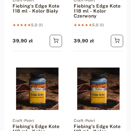
Dostawca:
Craft-Point
Dostawca:
Craft-Point
Fiebing's Edge Kote
Fiebing's Edge Kote
118 ml - Kolor Biały
118 ml - Kolor
Czerwony
★★★★★
★★★★★
5,0 (1)
★★★★★
★★★★★
5,0 (1)
39,90 zł
39,90 zł
Cena regularna
Cena regularna
Dostawca:
Craft-Point
Dostawca:
Craft-Point
Fiebing's Edge Kote
Fiebing's Edge Kote