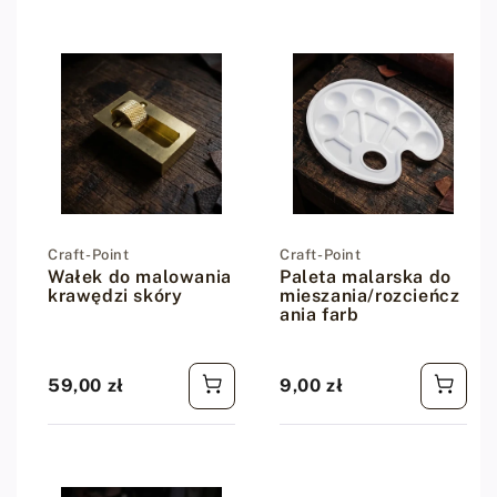
Dostawca:
Craft-Point
Dostawca:
Craft-Point
Wałek do malowania
Paleta malarska do
krawędzi skóry
mieszania/rozcieńcz
ania farb
59,00 zł
9,00 zł
Cena regularna
Cena regularna