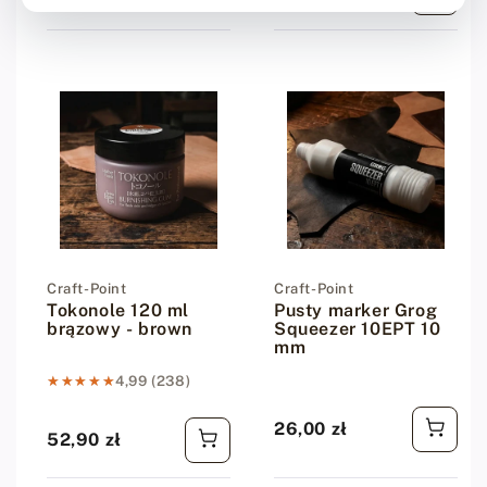
Dostawca:
Craft-Point
Dostawca:
Craft-Point
Tokonole 120 ml
Pusty marker Grog
brązowy - brown
Squeezer 10EPT 10
mm
★★★★★
★★★★★
4,99 (238)
26,00 zł
Cena regularna
52,90 zł
Cena regularna