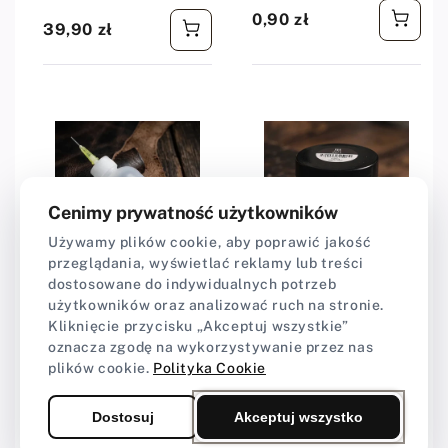
0,90 zł
Cena regularna
39,90 zł
Cena regularna
Cenimy prywatność użytkowników
Używamy plików cookie, aby poprawić jakość
przeglądania, wyświetlać reklamy lub treści
dostosowane do indywidualnych potrzeb
Dostawca:
Craft-Point
Dostawca:
Craft-Point
użytkowników oraz analizować ruch na stronie.
Butelka aplikator z
Tokonole 120 ml
Kliknięcie przycisku „Akceptuj wszystkie”
igłą - 100ml
czarny - black
oznacza zgodę na wykorzystywanie przez nas
plików cookie.
Polityka Cookie
★★★★★
★★★★★
4,99 (238)
Dostosuj
Akceptuj wszystko
11,00 zł
Cena regularna
52,90 zł
Cena regularna