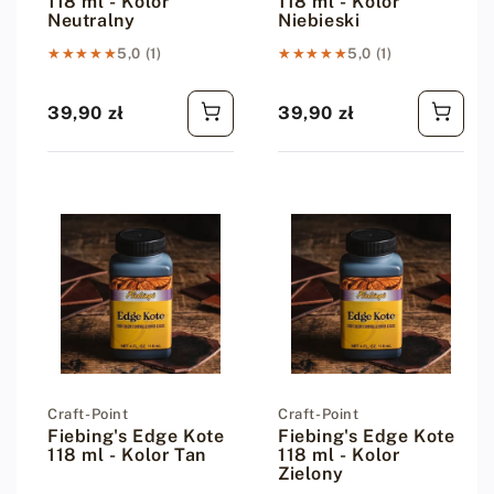
118 ml - Kolor
118 ml - Kolor
Neutralny
Niebieski
★★★★★
★★★★★
5,0 (1)
★★★★★
★★★★★
5,0 (1)
39,90 zł
39,90 zł
Cena regularna
Cena regularna
Dostawca:
Craft-Point
Dostawca:
Craft-Point
Fiebing's Edge Kote
Fiebing's Edge Kote
118 ml - Kolor Tan
118 ml - Kolor
Zielony