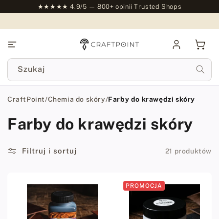
do
★★★★★ 4.9/5 — 800+ opinii Trusted Shops
treści
Zaloguj
Kosz
się
Szukaj
CraftPoint
/
Chemia do skóry
/
Farby do krawędzi skóry
Farby do krawędzi skóry
Filtruj i sortuj
21 produktów
PROMOCJA