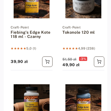
Dostawca:
Craft-Point
Dostawca:
Craft-Point
Fiebing's Edge Kote
Tokonole 120 ml
118 ml - Czarny
★★★★★
★★★★★
5,0 (1)
★★★★★
★★★★★
4,99 (238)
Cena promocyjna
Cena regularna
-3%
51,50 zł
39,90 zł
Cena regularna
49,90 zł