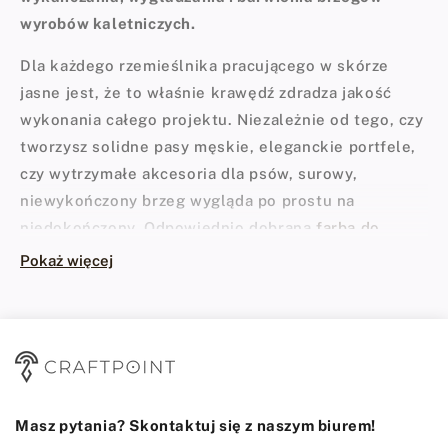
wyrobów kaletniczych.
Dla każdego rzemieślnika pracującego w skórze
jasne jest, że to właśnie krawędź zdradza jakość
wykonania całego projektu. Niezależnie od tego, czy
tworzysz solidne pasy męskie, eleganckie portfele,
czy wytrzymałe akcesoria dla psów, surowy,
niewykończony brzeg wygląda po prostu na
niedokończony. Odpowiednio dobrana
farba do
krawędzi skóry
lub profesjonalna guma polerska
Pokaż więcej
pozwala zamknąć włókna, zabezpieczyć materiał
przed wilgocią i nadać mu ostateczny, rzemieślniczy
szlif. W sklepie CraftPoint doskonale wiemy, że
perfekcyjna krawędź wymaga nie tylko wprawnej
ręki, ale przede wszystkim sprawdzonej chemii.
Masz pytania? Skontaktuj się z naszym biurem!
Dlaczego wykończenie krawędzi jest