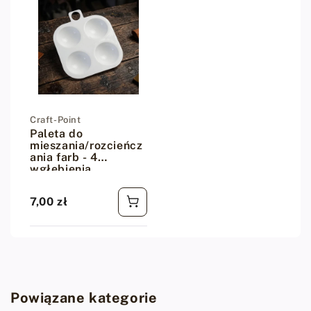
Dostawca:
Craft-Point
Paleta do
mieszania/rozcieńcz
ania farb - 4
wgłębienia
7,00 zł
Cena regularna
Powiązane kategorie