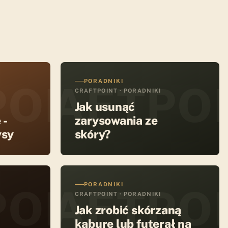
PORADNIKI
POINT
CRAFTPO
CRAFTPOINT · PORADNIKI
Jak usunąć
 -
zarysowania ze
ysy
skóry?
PORADNIKI
POINT
CRAFTPO
CRAFTPOINT · PORADNIKI
Jak zrobić skórzaną
kaburę lub futerał na