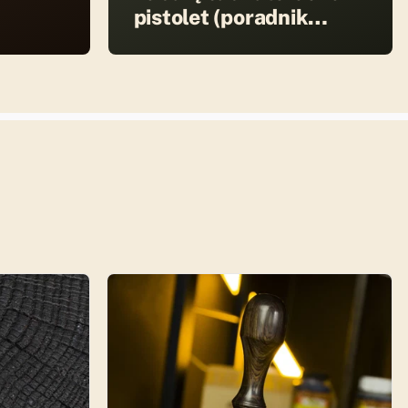
pistolet (poradnik
DIY)?