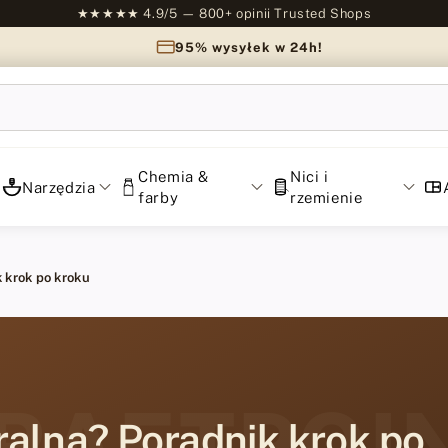
★★★★★ 4.9/5 — 800+ opinii Trusted Shops
95% wysyłek w 24h!
Chemia &
Nici i
Narzędzia
farby
rzemienie
k krok po kroku
RAFTPOI
ralną? Poradnik krok po