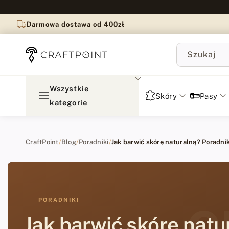
do
treści
Darmowa dostawa od 400zł
Szukaj
Wszystkie
Skóry
Pasy
kategorie
CraftPoint
/
Blog
/
Poradniki
/
Jak barwić skórę naturalną? Poradni
PORADNIKI
C
Jak barwić skórę natu