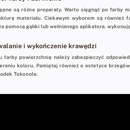
pne są różne preparaty. Warto sięgnąć po farby mar
ukturę materiału. Ciekawym wyborem są również far
a pomocą gąbki lub wełnianego aplikatora, wykonując
walanie i wykończenie krawędzi
u farby powierzchnię należy zabezpieczyć odpowi
ieraniu koloru. Pamiętaj również o estetyce brzegó
rodek Tokonole.