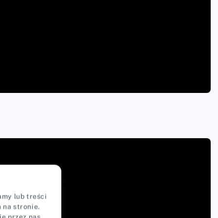
my lub treści
na stronie.
ie przez nas