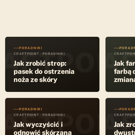
PORADNIKI
PORADN
AFTPOIN
CRAF
CRAFTPOINT · PORADNIKI
CRAFTPOIN
Jak zrobić strop:
Jak fa
pasek do ostrzenia
farbą 
noża ze skóry
zmiana
obuwi
PORADNIKI
PORADN
AFTPOIN
CRAF
CRAFTPOINT · PORADNIKI
CRAFTPOIN
Jak wyczyścić i
Jak zr
odnowić skórzaną
dwust