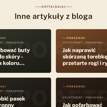
CZYTAJ DALEJ
Inne artykuły z bloga
IKI
PORADNIKI
T
TPOINT
CRAFT
T · PORADNIKI
CRAFTPOINT · PORADNIKI
rbować buty
Jak naprawić
do skóry -
skórzaną torebkę
 koloru
przetarte rogi i r
a
IKI
PORADNIKI
T
TPOINT
CRAFT
T · PORADNIKI
obić pasek
CRAFTPOINT · PORADNIKI
ronny
Jak pofarbować