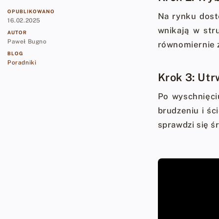
OPUBLIKOWANO
Na rynku dostę
16.02.2025
wnikają w str
AUTOR
Paweł Bugno
równomiernie z
BLOG
Poradniki
Krok 3: Utr
Po wyschnięci
brudzeniu i śc
sprawdzi się ś