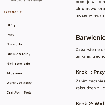
wykończenie krawędzi
pracujesz na 
chromowo oraz
KATEGORIE
możemy jedyni
Skóry
Pasy
Barwienie
Narzędzia
Zabarwienie s
Chemia & farby
uniknąć trudno
Nici i rzemienie
Krok 1: Prz
Akcesoria
Zanim zacznies
Wyroby ze skóry
zabrudzeń z li
CraftPoint Tools
Krok 2: Wyb