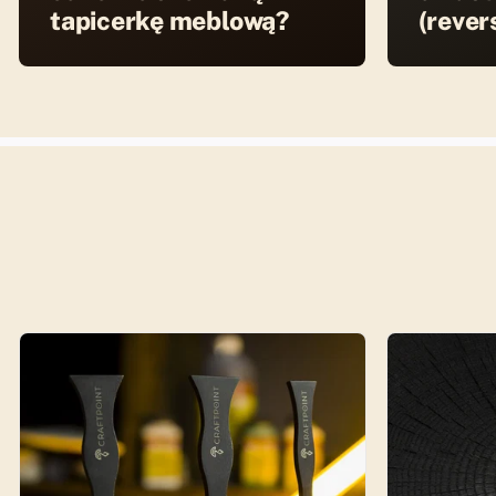
tapicerkę meblową?
(rever