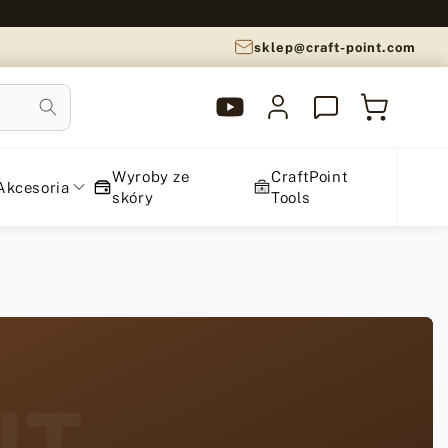
sklep@craft-point.com
YouTube
Zaloguj
Koszyk
CraftPoint
się
Wyroby ze
CraftPoint
Akcesoria
skóry
Tools
NT