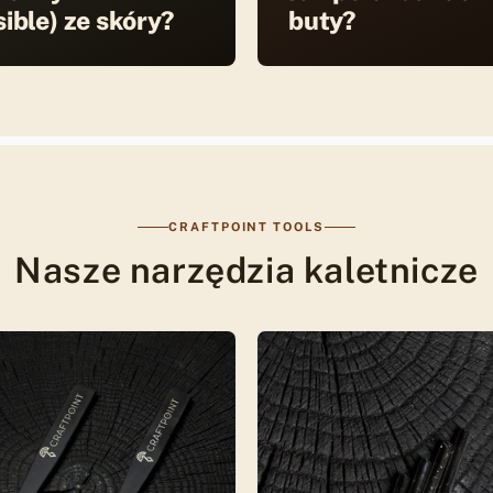
sible) ze skóry?
buty?
CRAFTPOINT TOOLS
Nasze narzędzia kaletnicze