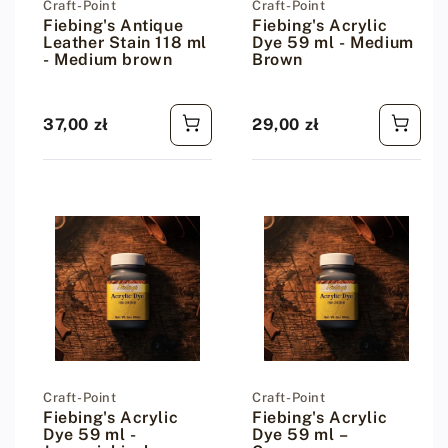
Dostawca:
Craft-Point
Dostawca:
Craft-Point
Fiebing's Antique
Fiebing's Acrylic
Leather Stain 118 ml
Dye 59 ml - Medium
- Medium brown
Brown
37,00 zł
29,00 zł
Cena regularna
Cena regularna
Dostawca:
Craft-Point
Dostawca:
Craft-Point
Fiebing's Acrylic
Fiebing's Acrylic
Dye 59 ml -
Dye 59 ml –