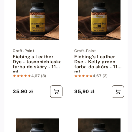
Dostawca:
Craft-Point
Dostawca:
Craft-Point
Fiebing's Leather
Fiebing's Leather
Dye - Jasnoniebieska
Dye - Kelly green
farba do skóry - 118
farba do skóry - 118
ml
ml
★★★★★
★★★★★
4,67 (3)
★★★★★
★★★★★
4,67 (3)
35,90 zł
35,90 zł
Cena regularna
Cena regularna