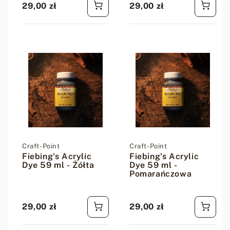
29,00 zł
29,00 zł
Cena regularna
Cena regularna
Dostawca:
Craft-Point
Dostawca:
Craft-Point
Fiebing's Acrylic
Fiebing's Acrylic
Dye 59 ml - Żółta
Dye 59 ml -
Pomarańczowa
29,00 zł
29,00 zł
Cena regularna
Cena regularna