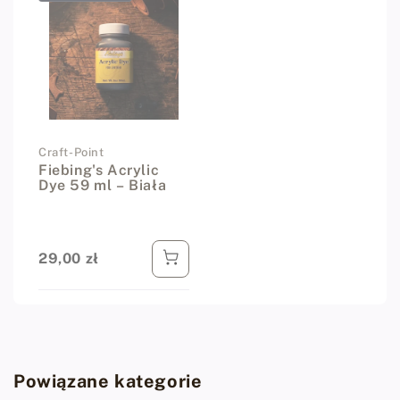
Dostawca:
Craft-Point
Fiebing's Acrylic
Dye 59 ml – Biała
29,00 zł
Cena regularna
Powiązane kategorie