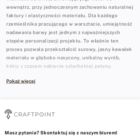
wewnątrz, przy jednoczesnym zachowaniu naturalnej
faktury i elastyczności materiału. Dla każdego
rzemieślnika pracującego w warsztacie, umiejętność
nadawania barwy jest jednym z najważniejszych
etapów personalizacji projektu. To właśnie ten
proces pozwala przekształcić surowy, jasny kawałek
materiału w głęboko nasycony, unikalny wyrób,
który z czasem nabierze szlachetnej patyny.
W rzemiośle nie ma miejsca na półśrodki, dlatego w
Pokaż więcej
naszej ofercie skupiamy się wyłącznie na
sprawdzonych rozwiązaniach. Prawdziwym
standardem w branży jest amerykańska marka
Fiebing's, której historia sięga 1895 roku. Założona
w Milwaukee przez Johna H. Fiebinga firma
początkowo produkowała mydła do siodeł, by
Masz pytania? Skontaktuj się z naszym biurem!
szybko stać się światowym liderem, jeśli chodzi o