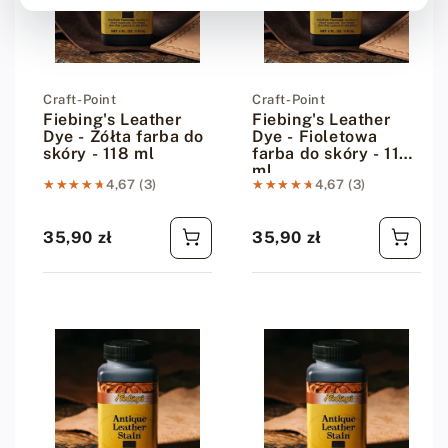
Dostawca:
Craft-Point
Dostawca:
Craft-Point
Fiebing's Leather
Fiebing's Leather
Dye - Żółta farba do
Dye - Fioletowa
skóry - 118 ml
farba do skóry - 118
ml
★★★★★
★★★★★
4,67 (3)
★★★★★
★★★★★
4,67 (3)
35,90 zł
35,90 zł
Cena regularna
Cena regularna