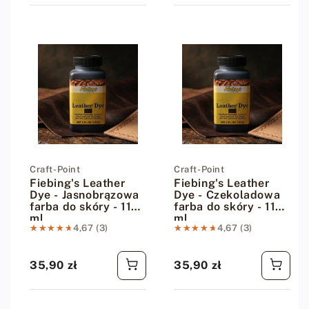
Dostawca:
Craft-Point
Dostawca:
Craft-Point
Fiebing's Leather
Fiebing's Leather
Dye - Jasnobrązowa
Dye - Czekoladowa
farba do skóry - 118
farba do skóry - 118
ml
ml
★★★★★
★★★★★
4,67 (3)
★★★★★
★★★★★
4,67 (3)
35,90 zł
35,90 zł
Cena regularna
Cena regularna