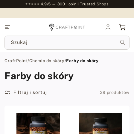
do
⭐⭐⭐⭐⭐ 4.9/5 — 800+ opinii Trusted Shops
treści
Zaloguj
Kosz
się
Szukaj
CraftPoint
/
Chemia do skóry
/
Farby do skóry
Farby do skóry
Filtruj i sortuj
39 produktów