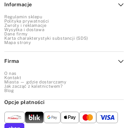
Informacje
barwy surowych projektów.
Farby akrylowe (Acrylic Dye):
Preparaty o
Regulamin sklepu
Polityka prywatności
innym charakterze, tworzące elastyczną powłokę.
Zwroty i reklamacje
Wysyłka i dostawa
Świetnie sprawdzają się do detali, malowania
Dane firmy
Karta charakterystyki substancji (SDS)
wzorów lub wykańczania specyficznych krawędzi.
Mapa strony
Preparaty do antykowania:
Pasty i płyny (jak
Antique Finish czy Hi-Liter), które wchodzą w
Firma
wytłoczone wzory, podkreślając rzeźbienia i
nadając projektom wielowymiarowy, postarzany
O nas
wygląd.
Kontakt
Miasta — gdzie dostarczamy
Finish do skór (wykończenia):
Niezbędny krok
Jak zacząć z kaletnictwem?
Blog
po farbowaniu. Środki takie jak Resolene czy Tan
Kote zabezpieczają nałożony
barwnik do skóry
,
Opcje płatności
chroniąc przed wilgocią i brudzeniem odzieży.
Akcesoria do aplikacji:
Narzędzia ułatwiające
pracę z chemią, takie jak
paleta do