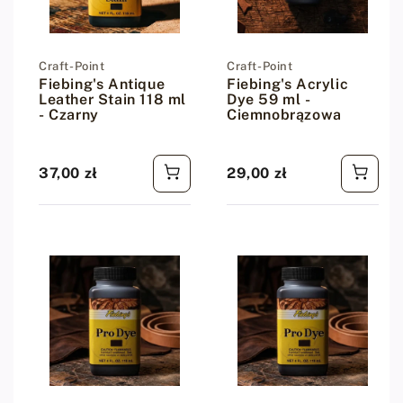
Dostawca:
Craft-Point
Dostawca:
Craft-Point
Fiebing's Antique
Fiebing's Acrylic
Leather Stain 118 ml
Dye 59 ml -
- Czarny
Ciemnobrązowa
37,00 zł
29,00 zł
Cena regularna
Cena regularna