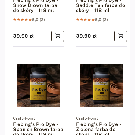
Fiebing's Pro Dye -
Fiebing's Pro Dye -
Show Brown farba
Saddle Tan farba do
do skóry - 118 ml
skóry - 118 ml
★★★★★
★★★★★
5,0 (2)
★★★★★
★★★★★
5,0 (2)
39,90 zł
39,90 zł
Cena regularna
Cena regularna
Dostawca:
Craft-Point
Dostawca:
Craft-Point
Fiebing's Pro Dye -
Fiebing's Pro Dye -
Spanish Brown farba
Zielona farba do
do skóry - 118 ml
skóry - 118 ml