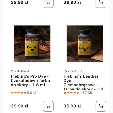
39,90 zł
39,90 zł
Cena regularna
Cena regularna
Dostawca:
Craft-Point
Dostawca:
Craft-Point
Fiebing's Pro Dye -
Fiebing's Leather
Czekoladowa farba
Dye -
do skóry - 118 ml
Ciemnobrązowa
farba do skóry - 118
★★★★★
★★★★★
5,0 (2)
★★★★★
★★★★★
4,67 (3)
ml
39,90 zł
35,90 zł
Cena regularna
Cena regularna