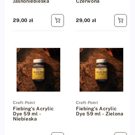
Jasnoniebieska
Czerwona
29,00 zł
29,00 zł
Cena regularna
Cena regularna
Dostawca:
Craft-Point
Dostawca:
Craft-Point
Fiebing's Acrylic
Fiebing's Acrylic
Dye 59 ml -
Dye 59 ml - Zielona
Niebieska