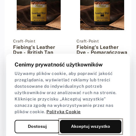
Dostawca:
Craft-Point
Dostawca:
Craft-Point
Fiebing's Leather
Fiebing's Leather
Dye - British Tan
Dye - Pomarańczowa
farba do skóry - 118
farba do skóry - 118
ml
ml
Cenimy prywatność użytkowników
★★★★★
★★★★★
4,67 (3)
★★★★★
★★★★★
4,67 (3)
Używamy plików cookie, aby poprawić jakość
przeglądania, wyświetlać reklamy lub treści
35,90 zł
35,90 zł
Cena regularna
Cena regularna
dostosowane do indywidualnych potrzeb
użytkowników oraz analizować ruch na stronie.
Kliknięcie przycisku „Akceptuj wszystkie”
oznacza zgodę na wykorzystywanie przez nas
plików cookie.
Polityka Cookie
Dostosuj
Akceptuj wszystko