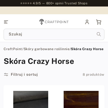
do
⭐⭐⭐⭐⭐ 4.9/5 — 800+ opinii Trusted Shops
treści
Zaloguj
Kosz
się
Szukaj
CraftPoint
/
Skóry garbowane roślinnie
/
Skóra Crazy Horse
Skóra Crazy Horse
Filtruj i sortuj
8 produktów