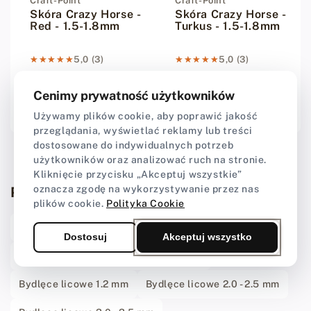
Dostawca:
Craft-Point
Dostawca:
Craft-Point
Skóra Crazy Horse -
Skóra Crazy Horse -
Red - 1.5-1.8mm
Turkus - 1.5-1.8mm
★★★★★
★★★★★
5,0 (3)
★★★★★
★★★★★
5,0 (3)
Cenimy prywatność użytkowników
Od 9,99 zł
Od 9,99 zł
Cena regularna
Cena regularna
Używamy plików cookie, aby poprawić jakość
przeglądania, wyświetlać reklamy lub treści
dostosowane do indywidualnych potrzeb
użytkowników oraz analizować ruch na stronie.
Kliknięcie przycisku „Akceptuj wszystkie”
oznacza zgodę na wykorzystywanie przez nas
Powiązane kategorie
plików cookie.
Polityka Cookie
Skóra na paski do zegarków - bydlęce i egzotyczne
Dostosuj
Akceptuj wszystko
Skóry egzotyczne - skóra z krokodyla
Bydlęce licowe 1.2 mm
Bydlęce licowe 2.0 - 2.5 mm