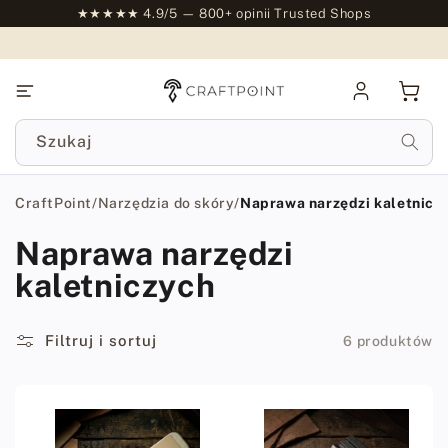
do
★★★★★ 4.9/5 — 800+ opinii Trusted Shops
treści
Zaloguj
Kosz
się
Szukaj
CraftPoint
/
Narzędzia do skóry
/
Naprawa narzędzi kaletnicz
Naprawa narzędzi
kaletniczych
Filtruj i sortuj
6 produktów