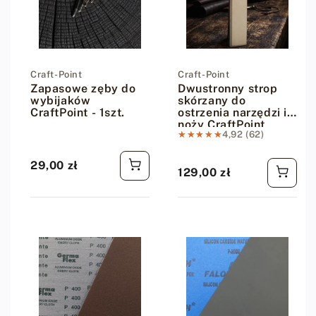
Dostawca:
Craft-Point
Dostawca:
Craft-Point
Zapasowe zęby do
Dwustronny strop
wybijaków
skórzany do
CraftPoint - 1szt.
ostrzenia narzędzi i
noży CraftPoint
★★★★★
★★★★★
4,92 (62)
29,00 zł
Cena regularna
129,00 zł
Cena regularna