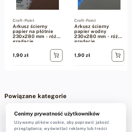
Dostawca:
Craft-Point
Dostawca:
Craft-Point
Arkusz ścierny
Arkusz ścierny
papier na płótnie
papier wodny
230x280 mm - różne
230x280 mm - różne
gradacje
gradacje
1,90 zł
1,90 zł
Cena regularna
Cena regularna
Powiązane kategorie
CraftPoint Tools
Narzędzia do szycia skóry
Cenimy prywatność użytkowników
Używamy plików cookie, aby poprawić jakość
Narzędzia do wykańczania krawędzi skóry
przeglądania, wyświetlać reklamy lub treści