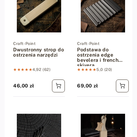
Dostawca:
Craft-Point
Dostawca:
Craft-Point
Dwustronny strop do
Podstawa do
ostrzenia narzędzi
ostrzenia edge
bevelera i french
skivera
★★★★★
★★★★★
4,92 (62)
★★★★★
★★★★★
5,0 (20)
46,00 zł
69,00 zł
Cena regularna
Cena regularna