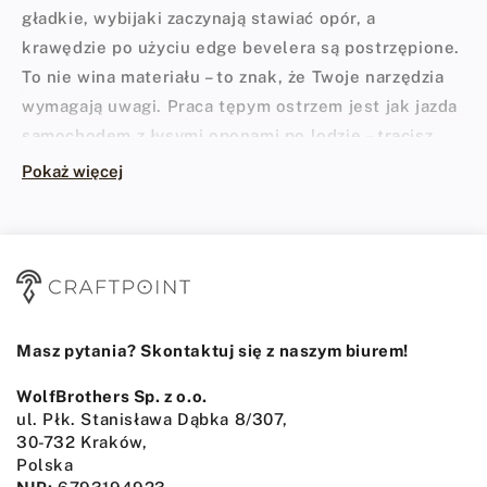
gładkie, wybijaki zaczynają stawiać opór, a
krawędzie po użyciu edge bevelera są postrzępione.
To nie wina materiału – to znak, że Twoje narzędzia
wymagają uwagi. Praca tępym ostrzem jest jak jazda
samochodem z łysymi oponami po lodzie – tracisz
kontrolę nad ruchem, używasz niepotrzebnie dużej
Pokaż więcej
siły, a zniszczenie drogiego materiału (lub co gorsza,
skaleczenie dłoni) staje się tylko kwestią czasu.
Właściwa konserwacja i
naprawa narzędzi
kaletniczych do skóry
to fundament
profesjonalnego rzemiosła.
Masz pytania? Skontaktuj się z naszym biurem!
Dlaczego ostre narzędzia do obróbki
skóry to podstawa?
WolfBrothers Sp. z o.o.
ul. Płk. Stanisława Dąbka 8/307,
Skóra garbowana roślinnie, zwłaszcza w grubościach
30-732 Kraków,
rzędu 3,5 mm - 4,5 mm, to bardzo zwarty i
Polska