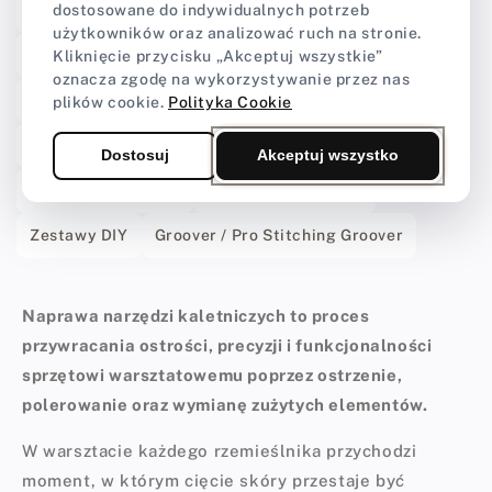
dostosowane do indywidualnych potrzeb
Narzędzia do cięcia i wycinania skóry
użytkowników oraz analizować ruch na stronie.
Wybijaki do skóry
Kliknięcie przycisku „Akceptuj wszystkie”
oznacza zgodę na wykorzystywanie przez nas
Narzędzia do tłoczenia i zdobienia skóry
plików cookie.
Polityka Cookie
Wood Slicker
Wybijaki do otworów pod szew
Dostosuj
Akceptuj wszystko
Podkładki do pracy
Igły do szycia skóry
Zestawy DIY
Groover / Pro Stitching Groover
Naprawa narzędzi kaletniczych to proces
przywracania ostrości, precyzji i funkcjonalności
sprzętowi warsztatowemu poprzez ostrzenie,
polerowanie oraz wymianę zużytych elementów.
W warsztacie każdego rzemieślnika przychodzi
moment, w którym cięcie skóry przestaje być