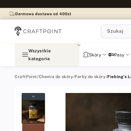
do
treści
Darmowa dostawa od 400zł
Szukaj
Wszystkie
Skóry
Pasy
kategorie
CraftPoint
/
Chemia do skóry
/
Farby do skóry
/
Fiebing's L
Przejdź
do
informacji
o
produkcie