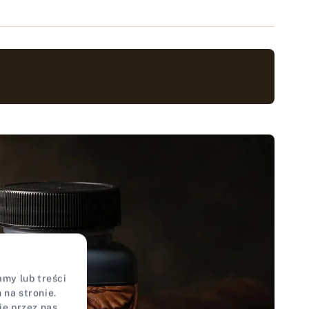
my lub treści
na stronie.
ie przez nas