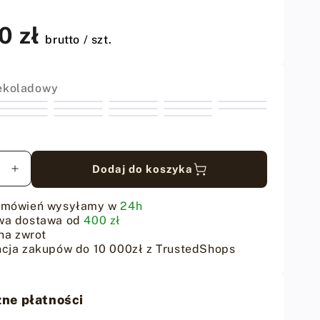
0 zł
brutto / szt.
ekoladowy
Dodaj do koszyka
sz
Zwiększ
ilość
dla
amówień wysyłamy w
24h
g&#39;s
Fiebing&#39;s
wa dostawa od
400 zł
r
Leather
na zwrot
cja zakupów do 10 000zł z TrustedShops
Dye
-
ladowa
Czekoladowa
farba
ne płatności
do