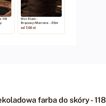
e 118
Nici Slam -
wy
Brązowy/Marrone - 20m
od 7,00 zł
ekoladowa farba do skóry - 11