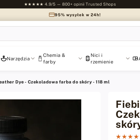
★★★★★ 4.9/5 — 800+ opinii Trusted Shops
95% wysyłek w 24h!
Chemia &
Nici i
Narzędzia
farby
rzemienie
eather Dye - Czekoladowa farba do skóry - 118 ml
Fiebi
Czek
skóry
★★★★
★★★★