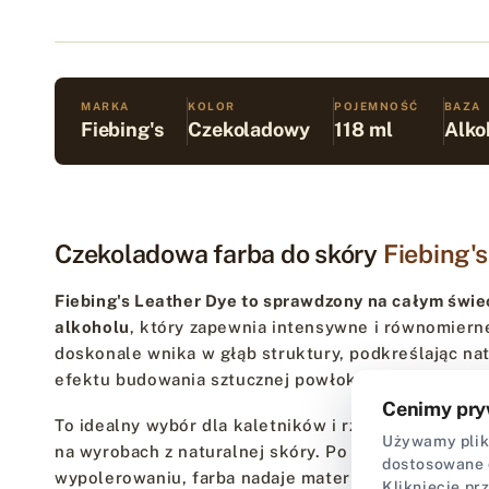
MARKA
KOLOR
POJEMNOŚĆ
BAZA
Fiebing's
Czekoladowy
118 ml
Alko
Czekoladowa farba do skóry
Fiebing'
Fiebing's Leather Dye to sprawdzony na całym świe
alkoholu
, który zapewnia intensywne i równomiern
doskonale wnika w głąb struktury, podkreślając natu
efektu budowania sztucznej powłoki na powierzchni
Cenimy pry
To idealny wybór dla kaletników i rzemieślników o
Używamy plikó
na wyrobach z naturalnej skóry. Po całkowitym wys
dostosowane 
wypolerowaniu, farba nadaje materiałowi elegancki
Kliknięcie pr