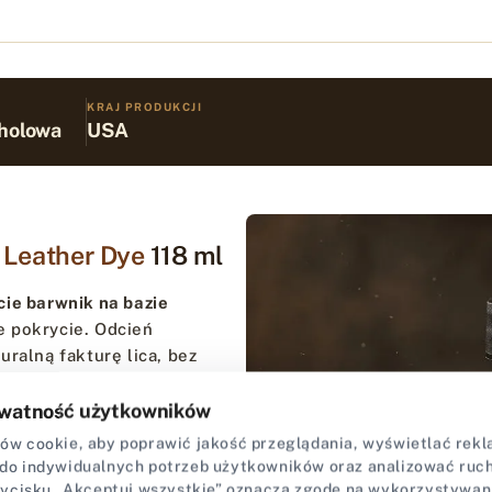
KRAJ PRODUKCJI
holowa
USA
s Leather Dye
118 ml
cie barwnik na bazie
e pokrycie. Odcień
ralną fakturę lica, bez
.
watność użytkowników
czekujących trwałego koloru
w cookie, aby poprawić jakość przeglądania, wyświetlać rekla
chnięciu i delikatnym
do indywidualnych potrzeb użytkowników oraz analizować ruch 
 połysk oraz wysoce
zycisku „Akceptuj wszystkie” oznacza zgodę na wykorzystywan