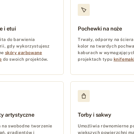
e i etui
Pochewki na noże
ta do barwienia
Trwały, odporny na ściera
rii, gdy wykorzystujesz
kolor na twardych pochwa
lne
skóry garbowane
kaburach w wymagającyc
e
do swoich projektów.
projektach typu
knifemak
ty artystyczne
Torby i sakwy
 na swobodne tworzenie
Umożliwia równomierne p
ań, gradientów i
większych powierzchni ma