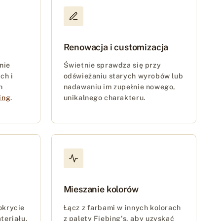
Renowacja i customizacja
nie
Świetnie sprawdza się przy
ch i
odświeżaniu starych wyrobów lub
h
nadawaniu im zupełnie nowego,
ing
.
unikalnego charakteru.
Mieszanie kolorów
okrycie
Łącz z farbami w innych kolorach
teriału,
z palety Fiebing's, aby uzyskać