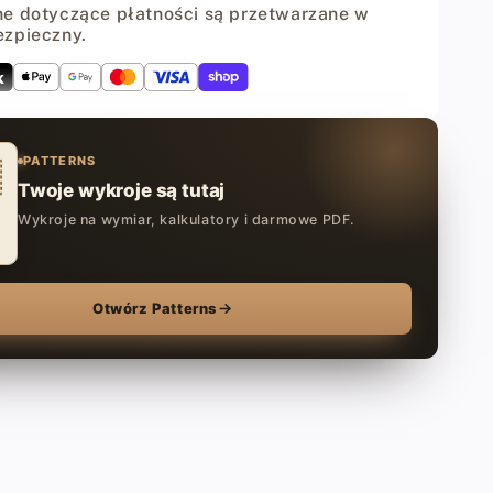
skóry
e dotyczące płatności są przetwarzane w
-
ezpieczny.
118
ml
PATTERNS
Twoje wykroje są tutaj
Wykroje na wymiar, kalkulatory i darmowe PDF.
Otwórz Patterns