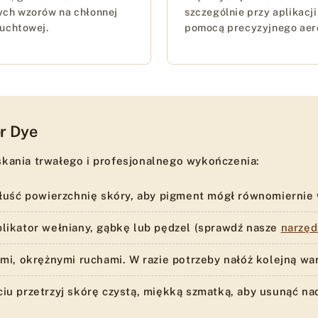
ych wzorów na chłonnej
szczególnie przy aplikacji
juchtowej.
pomocą precyzyjnego aer
er Dye
skania trwałego i profesjonalnego wykończenia:
łuść powierzchnię skóry, aby pigment mógł równomiernie w
ikator wełniany, gąbkę lub pędzel (sprawdź nasze
narzęd
i, okrężnymi ruchami. W razie potrzeby nałóż kolejną wa
u przetrzyj skórę czystą, miękką szmatką, aby usunąć nad