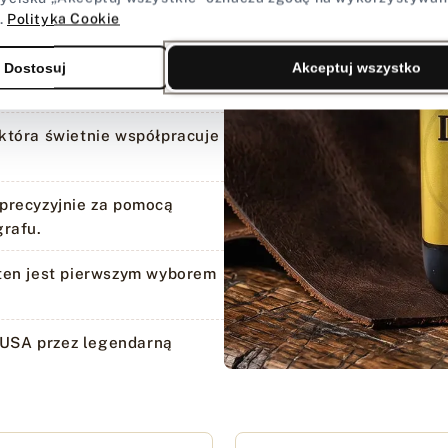
.
Polityka Cookie
ie pigmentu w strukturę
Dostosuj
Akceptuj wszystko
ienia.
która świetnie współpracuje
precyzyjnie za pomocą
grafu.
 ten jest pierwszym wyborem
USA przez legendarną