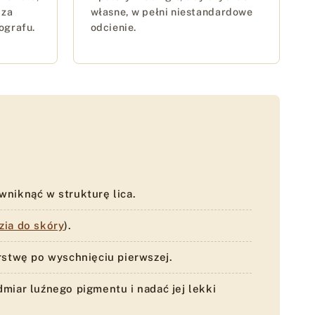
 za
własne, w pełni niestandardowe
ografu.
odcienie.
niknąć w strukturę lica.
zia do skóry
).
rstwę po wyschnięciu pierwszej.
miar luźnego pigmentu i nadać jej lekki