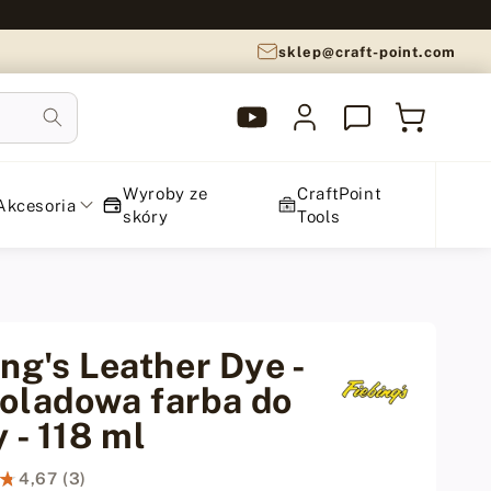
sklep@craft-point.com
YouTube
Zaloguj
Koszyk
CraftPoint
się
Wyroby ze
CraftPoint
Akcesoria
skóry
Tools
ng's Leather Dye -
oladowa farba do
 - 118 ml
★
★
4,67 (3)