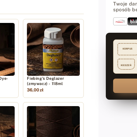
skóry
Twoje dan
-
sposób b
118
ml
KORPUS
KIESZEŃ
Dye-
Fiebing's Deglazer
(zmywacz) - 118ml
36,00 zł