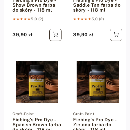
Fiebing's Pro Dye -
Fiebing's Pro Dye -
Show Brown farba
Saddle Tan farba do
do skóry - 118 ml
skóry - 118 ml
★★★★★
★★★★★
5,0 (2)
★★★★★
★★★★★
5,0 (2)
39,90 zł
39,90 zł
Cena regularna
Cena regularna
Dostawca:
Craft-Point
Dostawca:
Craft-Point
Fiebing's Pro Dye -
Fiebing's Pro Dye -
Spanish Brown farba
Zielona farba do
do skóry - 118 ml
skóry - 118 ml