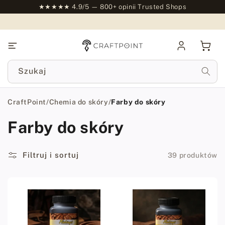
do
★★★★★ 4.9/5 — 800+ opinii Trusted Shops
treści
Zaloguj
Kosz
się
Szukaj
CraftPoint
/
Chemia do skóry
/
Farby do skóry
Farby do skóry
Filtruj i sortuj
39 produktów