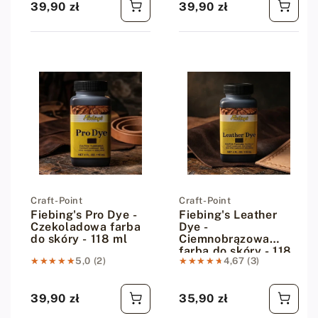
39,90 zł
39,90 zł
Cena regularna
Cena regularna
Dostawca:
Craft-Point
Dostawca:
Craft-Point
Fiebing's Pro Dye -
Fiebing's Leather
Czekoladowa farba
Dye -
do skóry - 118 ml
Ciemnobrązowa
farba do skóry - 118
★★★★★
★★★★★
5,0 (2)
★★★★★
★★★★★
4,67 (3)
ml
39,90 zł
35,90 zł
Cena regularna
Cena regularna