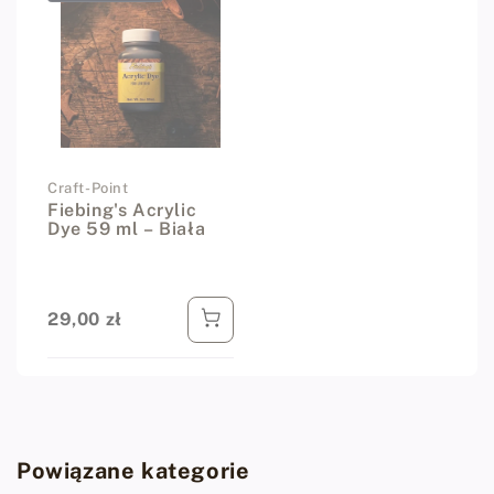
Dostawca:
Craft-Point
Fiebing's Acrylic
Dye 59 ml – Biała
29,00 zł
Cena regularna
Powiązane kategorie