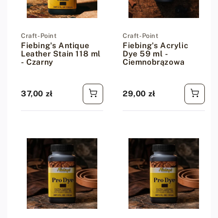
Dostawca:
Craft-Point
Dostawca:
Craft-Point
Fiebing's Antique
Fiebing's Acrylic
Leather Stain 118 ml
Dye 59 ml -
- Czarny
Ciemnobrązowa
37,00 zł
29,00 zł
Cena regularna
Cena regularna