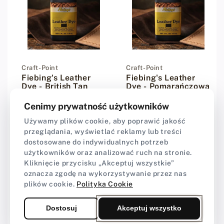
Dostawca:
Craft-Point
Dostawca:
Craft-Point
Fiebing's Leather
Fiebing's Leather
Dye - British Tan
Dye - Pomarańczowa
farba do skóry - 118
farba do skóry - 118
ml
ml
Cenimy prywatność użytkowników
★★★★★
★★★★★
4,67 (3)
★★★★★
★★★★★
4,67 (3)
Używamy plików cookie, aby poprawić jakość
przeglądania, wyświetlać reklamy lub treści
35,90 zł
35,90 zł
Cena regularna
Cena regularna
dostosowane do indywidualnych potrzeb
użytkowników oraz analizować ruch na stronie.
Kliknięcie przycisku „Akceptuj wszystkie”
oznacza zgodę na wykorzystywanie przez nas
plików cookie.
Polityka Cookie
Dostosuj
Akceptuj wszystko