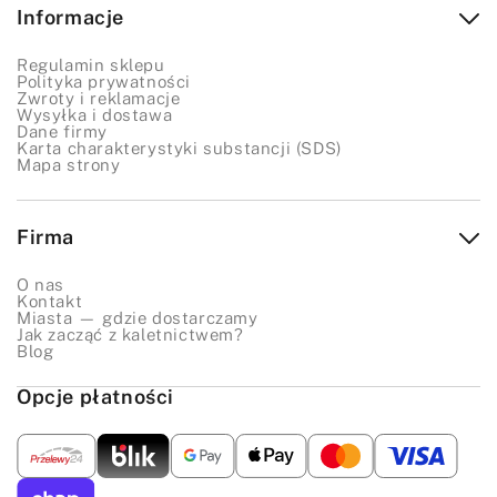
Informacje
barwy surowych projektów.
Farby akrylowe (Acrylic Dye):
Preparaty o
Regulamin sklepu
Polityka prywatności
innym charakterze, tworzące elastyczną powłokę.
Zwroty i reklamacje
Wysyłka i dostawa
Świetnie sprawdzają się do detali, malowania
Dane firmy
Karta charakterystyki substancji (SDS)
wzorów lub wykańczania specyficznych krawędzi.
Mapa strony
Preparaty do antykowania:
Pasty i płyny (jak
Antique Finish czy Hi-Liter), które wchodzą w
Firma
wytłoczone wzory, podkreślając rzeźbienia i
nadając projektom wielowymiarowy, postarzany
O nas
wygląd.
Kontakt
Miasta — gdzie dostarczamy
Finish do skór (wykończenia):
Niezbędny krok
Jak zacząć z kaletnictwem?
Blog
po farbowaniu. Środki takie jak Resolene czy Tan
Kote zabezpieczają nałożony
barwnik do skóry
,
Opcje płatności
chroniąc przed wilgocią i brudzeniem odzieży.
Akcesoria do aplikacji:
Narzędzia ułatwiające
pracę z chemią, takie jak
paleta do