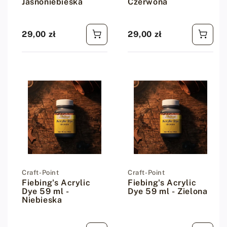
Jasnoniebieska
Czerwona
29,00 zł
29,00 zł
Cena regularna
Cena regularna
Dostawca:
Craft-Point
Dostawca:
Craft-Point
Fiebing's Acrylic
Fiebing's Acrylic
Dye 59 ml -
Dye 59 ml - Zielona
Niebieska