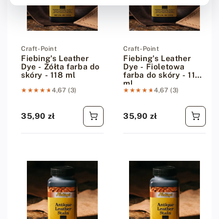
Dostawca:
Craft-Point
Dostawca:
Craft-Point
Fiebing's Leather
Fiebing's Leather
Dye - Żółta farba do
Dye - Fioletowa
skóry - 118 ml
farba do skóry - 118
ml
★★★★★
★★★★★
4,67 (3)
★★★★★
★★★★★
4,67 (3)
35,90 zł
35,90 zł
Cena regularna
Cena regularna