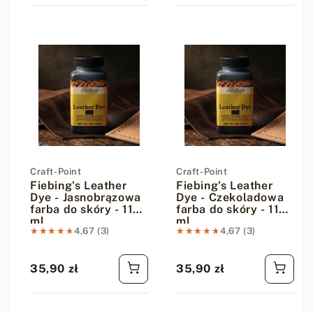
Dostawca:
Craft-Point
Dostawca:
Craft-Point
Fiebing's Leather
Fiebing's Leather
Dye - Jasnobrązowa
Dye - Czekoladowa
farba do skóry - 118
farba do skóry - 118
ml
ml
★★★★★
★★★★★
4,67 (3)
★★★★★
★★★★★
4,67 (3)
35,90 zł
35,90 zł
Cena regularna
Cena regularna