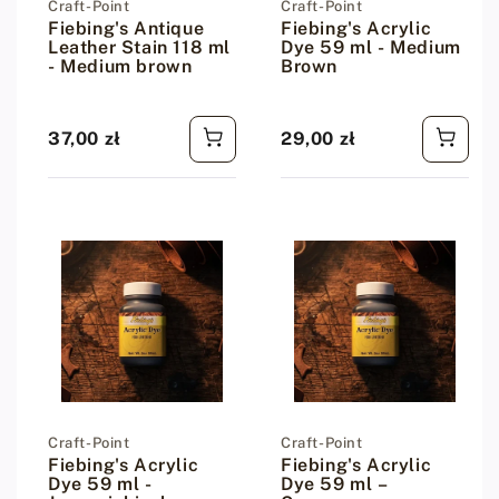
Dostawca:
Craft-Point
Dostawca:
Craft-Point
Fiebing's Antique
Fiebing's Acrylic
Leather Stain 118 ml
Dye 59 ml - Medium
- Medium brown
Brown
37,00 zł
29,00 zł
Cena regularna
Cena regularna
Dostawca:
Craft-Point
Dostawca:
Craft-Point
Fiebing's Acrylic
Fiebing's Acrylic
Dye 59 ml -
Dye 59 ml –