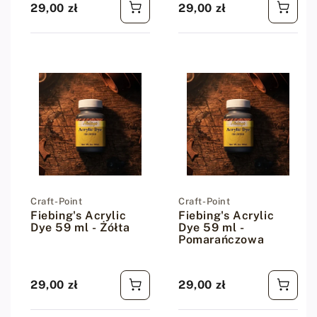
29,00 zł
29,00 zł
Cena regularna
Cena regularna
Dostawca:
Craft-Point
Dostawca:
Craft-Point
Fiebing's Acrylic
Fiebing's Acrylic
Dye 59 ml - Żółta
Dye 59 ml -
Pomarańczowa
29,00 zł
29,00 zł
Cena regularna
Cena regularna