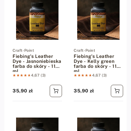
Dostawca:
Craft-Point
Dostawca:
Craft-Point
Fiebing's Leather
Fiebing's Leather
Dye - Jasnoniebieska
Dye - Kelly green
farba do skóry - 118
farba do skóry - 118
ml
ml
★★★★★
★★★★★
4,67 (3)
★★★★★
★★★★★
4,67 (3)
35,90 zł
35,90 zł
Cena regularna
Cena regularna