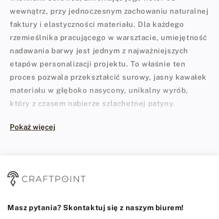
wewnątrz, przy jednoczesnym zachowaniu naturalnej
faktury i elastyczności materiału. Dla każdego
rzemieślnika pracującego w warsztacie, umiejętność
nadawania barwy jest jednym z najważniejszych
etapów personalizacji projektu. To właśnie ten
proces pozwala przekształcić surowy, jasny kawałek
materiału w głęboko nasycony, unikalny wyrób,
który z czasem nabierze szlachetnej patyny.
W rzemiośle nie ma miejsca na półśrodki, dlatego w
Pokaż więcej
naszej ofercie skupiamy się wyłącznie na
sprawdzonych rozwiązaniach. Prawdziwym
standardem w branży jest amerykańska marka
Fiebing's, której historia sięga 1895 roku. Założona
w Milwaukee przez Johna H. Fiebinga firma
początkowo produkowała mydła do siodeł, by
Masz pytania? Skontaktuj się z naszym biurem!
szybko stać się światowym liderem, jeśli chodzi o