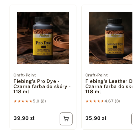
Dostawca:
Craft-Point
Dostawca:
Craft-Point
Fiebing's Pro Dye -
Fiebing's Leather Dye
Czarna farba do skóry -
Czarna farba do skór
118 ml
118 ml
★★★★★
★★★★★
5,0 (2)
★★★★★
★★★★★
4,67 (3)
39,90 zł
35,90 zł
Cena regularna
Cena regularna