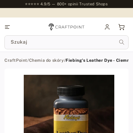
do
⭐⭐⭐⭐⭐ 4.9/5 — 800+ opinii Trusted Shops
treści
Zaloguj
Kosz
się
Szukaj
CraftPoint
/
Chemia do skóry
/
Fiebing's Leather Dye - Ciemno
Przejdź
do
informacji
o
produkcie