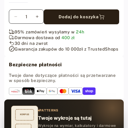
Ilość
Dodaj do koszyka
Zmniejsz
Zwiększ
ilość
ilość
dla
dla
95% zamówień wysyłamy w
24h
Fiebing&#39;s
Fiebing&#39;s
Darmowa dostawa od
400 zł
Leather
Leather
30 dni na zwrot
Dye
Dye
Gwarancja zakupów do 10 000zł z TrustedShops
-
-
Ciemnoczerwona
Ciemnoczerwona
Bezpieczne płatności
farba
farba
do
do
Twoje dane dotyczące płatności są przetwarzane
skóry
skóry
w sposób bezpieczny.
-
-
118
118
ml
ml
PATTERNS
KORPUS
Twoje wykroje są tutaj
Wykroje na wymiar, kalkulatory i darmowe