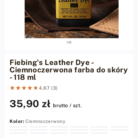
Otwórz
Otwó
z
1
/
6
media
medi
1
2
w
w
oknie
oknie
Fiebing's Leather Dye -
modalnym
moda
Ciemnoczerwona farba do skóry
- 118 ml
★★★★★
★★★★★
4,67 (3)
35,90 zł
Cena
brutto / szt.
regularna
Kolor:
Ciemnoczerwony