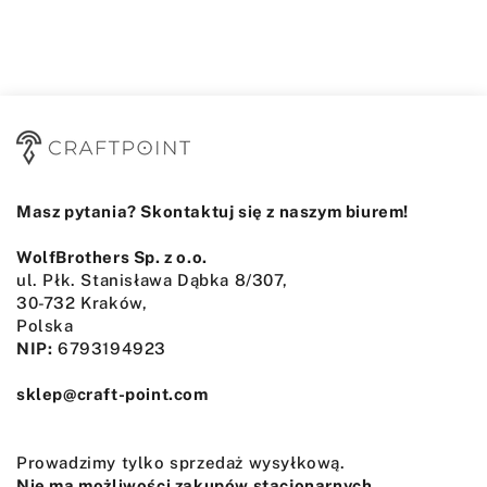
Masz pytania? Skontaktuj się z naszym biurem!
WolfBrothers Sp. z o.o.
ul. Płk. Stanisława Dąbka 8/307,
30-732 Kraków,
Polska
NIP:
6793194923
sklep@craft-point.com
Prowadzimy tylko sprzedaż wysyłkową.
Nie ma możliwości zakupów stacjonarnych.