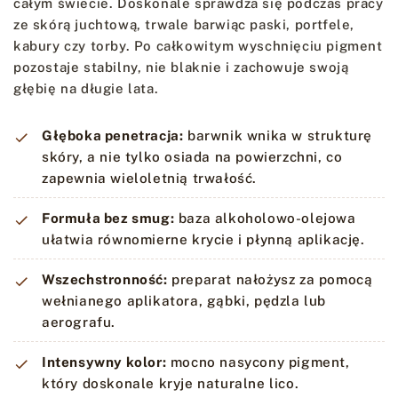
całym świecie. Doskonale sprawdza się podczas pracy
ze skórą juchtową, trwale barwiąc paski, portfele,
kabury czy torby. Po całkowitym wyschnięciu pigment
pozostaje stabilny, nie blaknie i zachowuje swoją
głębię na długie lata.
Głęboka penetracja:
barwnik wnika w strukturę
skóry, a nie tylko osiada na powierzchni, co
zapewnia wieloletnią trwałość.
Formuła bez smug:
baza alkoholowo-olejowa
ułatwia równomierne krycie i płynną aplikację.
Wszechstronność:
preparat nałożysz za pomocą
wełnianego aplikatora, gąbki, pędzla lub
aerografu.
Intensywny kolor:
mocno nasycony pigment,
który doskonale kryje naturalne lico.