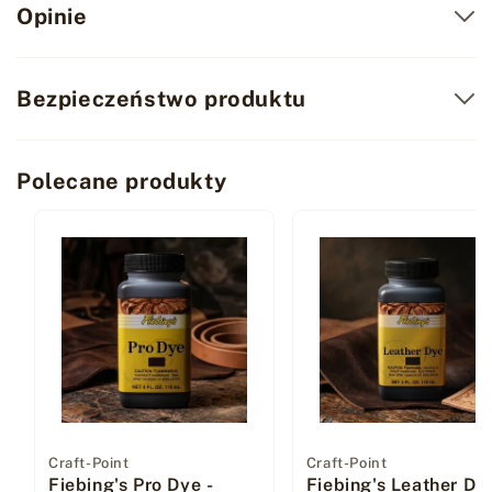
Opinie
Bezpieczeństwo produktu
Polecane produkty
Dostawca:
Craft-Point
Dostawca:
Craft-Point
Fiebing's Pro Dye -
Fiebing's Leather Dye