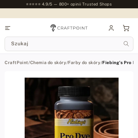
do
⭐⭐⭐⭐⭐ 4.9/5 — 800+ opinii Trusted Shops
treści
Zaloguj
Kosz
się
Szukaj
CraftPoint
/
Chemia do skóry
/
Farby do skóry
/
Fiebing's Pro Dy
Przejdź
do
informacji
o
produkcie