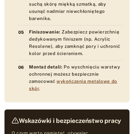
suchą skórę miękką szmatką, aby
usunąć nadmiar niewchłoniętego
barwnika.
Finiszowanie:
Zabezpiecz powierzchnię
dedykowanym finiszem (np. Acrylic
Resolene), aby zamknąć pory i uchronić
kolor przed ścieraniem.
Montaż detali:
Po wyschnięciu warstwy
ochronnej możesz bezpiecznie
zamocować
wykończenia metalowe do
skór
.
Wskazówki i bezpieczeństwo pracy
O czym warto pamiętać, używając