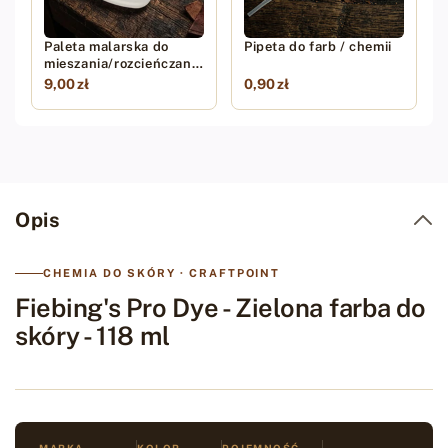
Paleta malarska do
Pipeta do farb / chemii
mieszania/rozcieńczania
farb
9,00 zł
0,90 zł
Opis
CHEMIA DO SKÓRY · CRAFTPOINT
Fiebing's Pro Dye - Zielona farba do
skóry - 118 ml
MARKA
KOLOR
POJEMNOŚĆ