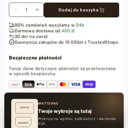
Ilość
Dodaj do koszyka
Zmniejsz
Zwiększ
ilość
ilość
dla
dla
95% zamówień wysyłamy w
24h
Fiebing&#39;s
Fiebing&#39;s
Darmowa dostawa od
400 zł
Pro
Pro
30 dni na zwrot
Dye
Dye
Gwarancja zakupów do 10 000zł z TrustedShops
-
-
Zielona
Zielona
Bezpieczne płatności
farba
farba
do
do
Twoje dane dotyczące płatności są przetwarzane
skóry
skóry
w sposób bezpieczny.
-
-
118
118
ml
ml
PATTERNS
KORPUS
Twoje wykroje są tutaj
Wykroje na wymiar, kalkulatory i darmowe
KIESZEŃ
PDF.