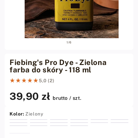
Otwórz
Otwó
z
1
/
6
media
medi
1
2
w
w
oknie
oknie
Fiebing's Pro Dye - Zielona
modalnym
moda
farba do skóry - 118 ml
★★★★★
★★★★★
5,0 (2)
39,90 zł
Cena
brutto / szt.
regularna
Kolor:
Zielony