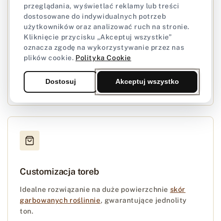
przeglądania, wyświetlać reklamy lub treści
dostosowane do indywidualnych potrzeb
użytkowników oraz analizować ruch na stronie.
Kliknięcie przycisku „Akceptuj wszystkie”
Renowacja wyrobów
oznacza zgodę na wykorzystywanie przez nas
plików cookie.
Polityka Cookie
Przywracanie dawnego blasku znoszonym
przedmiotom.
Farby
Pro Dye świetnie maskują
ubytki koloru.
Dostosuj
Akceptuj wszystko
Customizacja toreb
Idealne rozwiązanie na duże powierzchnie
skór
garbowanych roślinnie
, gwarantujące jednolity
ton.