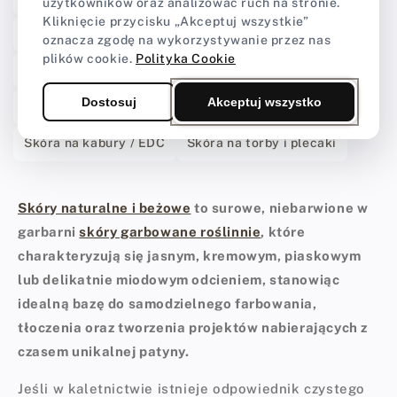
użytkowników oraz analizować ruch na stronie.
Kliknięcie przycisku „Akceptuj wszystkie”
Skóra Crazy Horse
Bydlęce licowe 3.0 - 3.5 mm
oznacza zgodę na wykorzystywanie przez nas
plików cookie.
Polityka Cookie
Bydlęce licowe 4.0 – 5 mm
Zestawy i ścinki skór
Dostosuj
Akceptuj wszystko
Skóra na portfele
Skóra na pochwy na noże
Skóra na kabury / EDC
Skóra na torby i plecaki
Skóry naturalne i beżowe
to surowe, niebarwione w
garbarni
skóry garbowane roślinnie
, które
charakteryzują się jasnym, kremowym, piaskowym
lub delikatnie miodowym odcieniem, stanowiąc
idealną bazę do samodzielnego farbowania,
tłoczenia oraz tworzenia projektów nabierających z
czasem unikalnej patyny.
Jeśli w kaletnictwie istnieje odpowiednik czystego