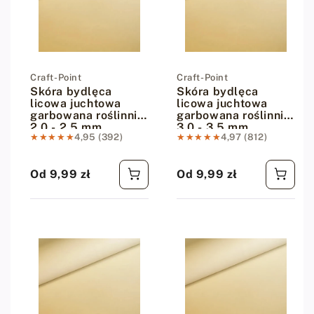
Dostawca:
Craft-Point
Dostawca:
Craft-Point
Skóra bydlęca
Skóra bydlęca
licowa juchtowa
licowa juchtowa
garbowana roślinnie
garbowana roślinnie
2.0 - 2.5 mm
3.0 - 3.5 mm
★★★★★
★★★★★
4,95 (392)
★★★★★
★★★★★
4,97 (812)
Od 9,99 zł
Od 9,99 zł
Cena regularna
Cena regularna