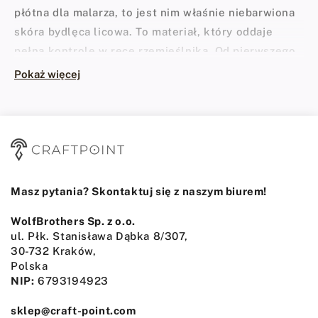
płótna dla malarza, to jest nim właśnie niebarwiona
skóra bydlęca licowa. To materiał, który oddaje
pełną kontrolę w ręce rzemieślnika. Od pierwszego
cięcia, przez rzeźbienie, aż po nałożenie farby i
Pokaż więcej
polerowanie krawędzi – każdy etap pracy zostawia na
niej Twój indywidualny ślad.
Charakter i estetyka – dlaczego
wybieramy niebarwiony jucht?
Skóra naturalna w odcieniach beżu i jasnego kremu
Masz pytania? Skontaktuj się z naszym biurem!
to materiał, który żyje i zmienia się razem z
WolfBrothers Sp. z o.o.
użytkownikiem. Nawet jeśli zdecydujesz się
ul. Płk. Stanisława Dąbka 8/307,
pozostawić ją w surowym, niezafarbowanym stanie, z
30-732 Kraków,
biegiem czasu ulegnie pięknemu patynowaniu. Pod
Polska
NIP:
6793194923
wpływem słońca, codziennego dotyku i naturalnych
olejów, jasny beż powoli przechodzi w głęboki,
sklep@craft-point.com