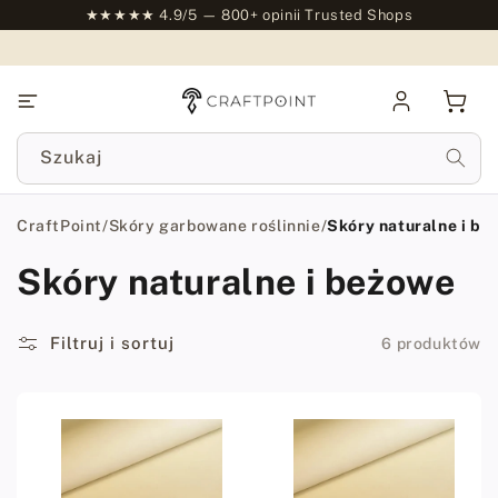
do
★★★★★ 4.9/5 — 800+ opinii Trusted Shops
treści
Zaloguj
Kosz
się
Szukaj
CraftPoint
/
Skóry garbowane roślinnie
/
Skóry naturalne i be
Skóry naturalne i beżowe
Filtruj i sortuj
6 produktów