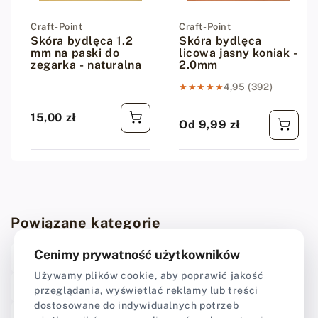
Dostawca:
Craft-Point
Dostawca:
Craft-Point
Skóra bydlęca 1.2
Skóra bydlęca
mm na paski do
licowa jasny koniak -
zegarka - naturalna
2.0mm
★★★★★
★★★★★
4,95 (392)
15,00 zł
Cena regularna
Od 9,99 zł
Cena regularna
Powiązane kategorie
Cenimy prywatność użytkowników
Skóra na paski do zegarków - bydlęce i egzotyczne
Używamy plików cookie, aby poprawić jakość
Skóry egzotyczne - skóra z krokodyla
przeglądania, wyświetlać reklamy lub treści
dostosowane do indywidualnych potrzeb
Bydlęce licowe 1.2 mm
Bydlęce licowe 2.0 - 2.5 mm