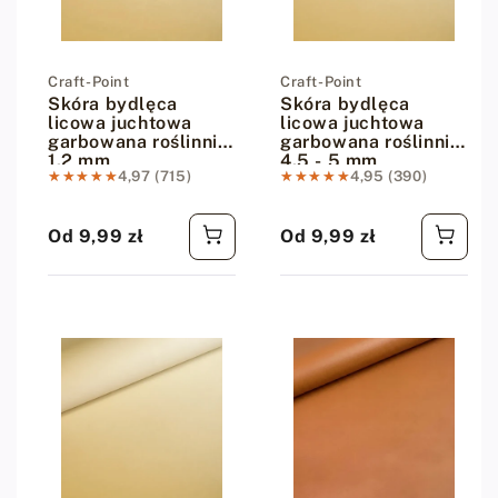
Dostawca:
Craft-Point
Dostawca:
Craft-Point
Skóra bydlęca
Skóra bydlęca
licowa juchtowa
licowa juchtowa
garbowana roślinnie
garbowana roślinnie
1.2 mm
4.5 - 5 mm
★★★★★
★★★★★
4,97 (715)
★★★★★
★★★★★
4,95 (390)
Od 9,99 zł
Od 9,99 zł
Cena regularna
Cena regularna