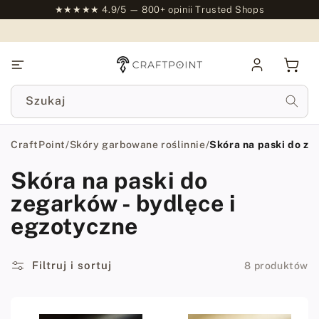
do
★★★★★ 4.9/5 — 800+ opinii Trusted Shops
treści
Zaloguj
Kosz
się
Szukaj
CraftPoint
/
Skóry garbowane roślinnie
/
Skóra na paski do ze
Skóra na paski do
zegarków - bydlęce i
egzotyczne
Filtruj i sortuj
8 produktów