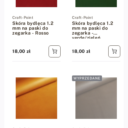
Dostawca:
Craft-Point
Dostawca:
Craft-Point
Skóra bydlęca 1.2
Skóra bydlęca 1.2
mm na paski do
mm na paski do
zegarka - Rosso
zegarka -
verde/zieleń
18,00 zł
18,00 zł
Cena regularna
Cena regularna
WYPRZEDANE