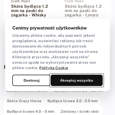
Dostawca:
Craft-Point
Dostawca:
Craft-Point
Skóra bydlęca 1.2
Skóra bydlęca 1.2
mm na paski do
mm na paski do
zegarka - Whisky
zegarka - t.moro
Cenimy prywatność użytkowników
18,00 zł
18,00 zł
Cena regularna
Cena regularna
Używamy plików cookie, aby poprawić jakość
przeglądania, wyświetlać reklamy lub treści
dostosowane do indywidualnych potrzeb
użytkowników oraz analizować ruch na stronie.
Kliknięcie przycisku „Akceptuj wszystkie”
oznacza zgodę na wykorzystywanie przez nas
Powiązane kategorie
plików cookie.
Polityka Cookie
Skóry egzotyczne - skóra z krokodyla
Dostosuj
Akceptuj wszystko
Bydlęce licowe 1.2 mm
Bydlęce licowe 2.0 - 2.5 mm
Skóra Crazy Horse
Bydlęce licowe 3.0 - 3.5 mm
Bydlęce licowe 4.0 – 5 mm
Zestawy i ścinki skór