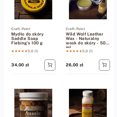
Dostawca:
Craft-Point
Dostawca:
Craft-Point
Mydło do skóry
Wild Wolf Leather
Saddle Soap
Wax - Naturalny
Fiebing's 100 g
wosk do skóry - 50
ml
★★★★★
★★★★★
5,0 (1)
★★★★★
★★★★★
5,0 (1)
34,00 zł
26,00 zł
Cena regularna
Cena regularna