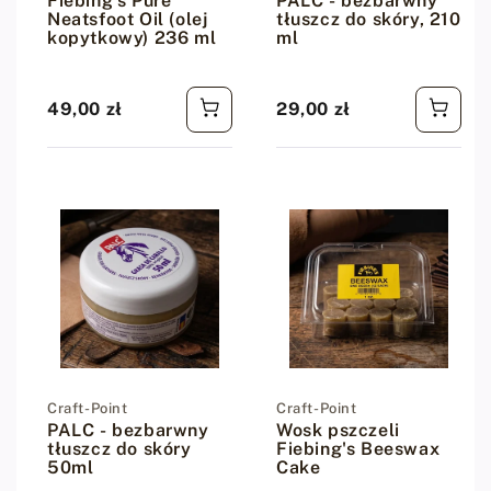
Fiebing's Pure
PALC - bezbarwny
Neatsfoot Oil (olej
tłuszcz do skóry, 210
kopytkowy) 236 ml
ml
49,00 zł
29,00 zł
Cena regularna
Cena regularna
Dostawca:
Craft-Point
Dostawca:
Craft-Point
PALC - bezbarwny
Wosk pszczeli
tłuszcz do skóry
Fiebing's Beeswax
50ml
Cake