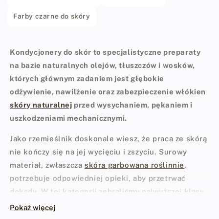
Farby czarne do skóry
Kondycjonery do skór to specjalistyczne preparaty
na bazie naturalnych olejów, tłuszczów i wosków,
których głównym zadaniem jest głębokie
odżywienie, nawilżenie oraz zabezpieczenie włókien
skóry naturalnej
przed wysychaniem, pękaniem i
uszkodzeniami mechanicznymi.
Jako rzemieślnik doskonale wiesz, że praca ze skórą
nie kończy się na jej wycięciu i zszyciu. Surowy
materiał, zwłaszcza
skóra garbowana roślinnie
,
potrzebuje odpowiedniej opieki, aby przetrwać
dekady. W tej kategorii zebraliśmy najwyższej klasy
chemię warsztatową, która przywraca skórze
Pokaż więcej
elastyczność, nadaje jej szlachetny chwyt i