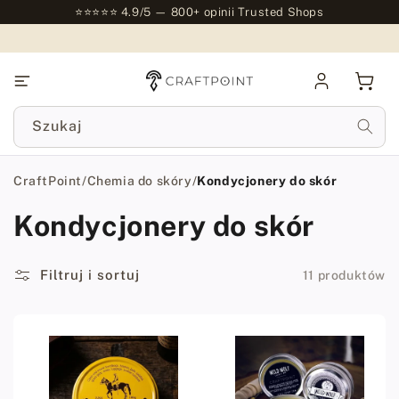
do
⭐⭐⭐⭐⭐ 4.9/5 — 800+ opinii Trusted Shops
treści
Zaloguj
Kosz
się
Szukaj
CraftPoint
/
Chemia do skóry
/
Kondycjonery do skór
Kondycjonery do skór
Filtruj i sortuj
11 produktów