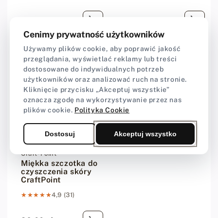
16,00 zł
28,00 zł
Cena regularna
Cena regularna
Cenimy prywatność użytkowników
Używamy plików cookie, aby poprawić jakość
przeglądania, wyświetlać reklamy lub treści
dostosowane do indywidualnych potrzeb
użytkowników oraz analizować ruch na stronie.
Kliknięcie przycisku „Akceptuj wszystkie”
oznacza zgodę na wykorzystywanie przez nas
plików cookie.
Polityka Cookie
Dostosuj
Akceptuj wszystko
Dostawca:
Craft-Point
Miękka szczotka do
czyszczenia skóry
CraftPoint
★★★★★
★★★★★
4,9 (31)