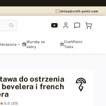
sklep@craft-point.com
YouTube
Zaloguj
Koszyk
CraftPoint
się
Wyroby ze
CraftPoint
Akcesoria
skóry
Tools
tawa do ostrzenia
 bevelera i french
era
★
★
5,0 (20)