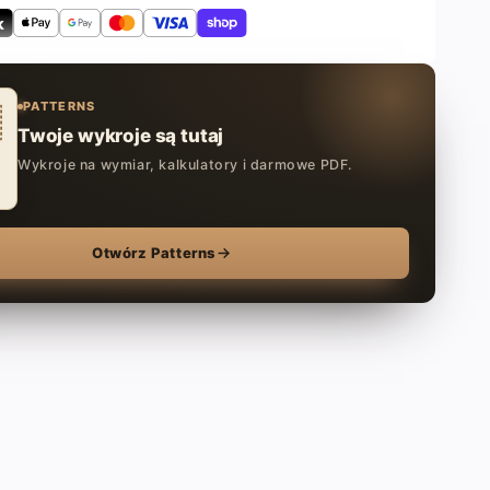
PATTERNS
Twoje wykroje są tutaj
Wykroje na wymiar, kalkulatory i darmowe PDF.
Otwórz Patterns