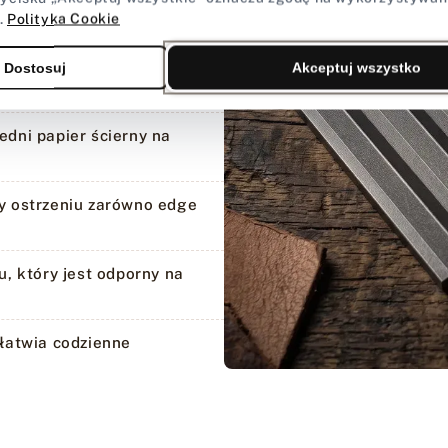
.
Polityka Cookie
h umożliwia idealne
anie właściwego kąta
Dostosuj
Akceptuj wszystko
dni papier ścierny na
y ostrzeniu zarówno edge
, który jest odporny na
łatwia codzienne