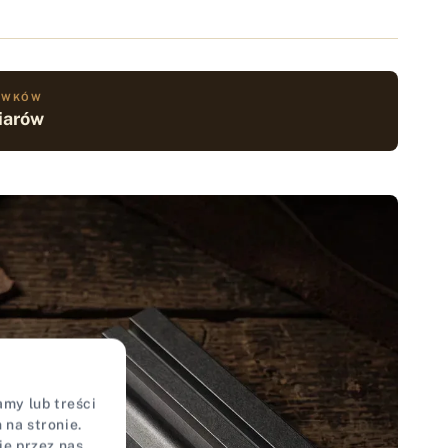
ROWKÓW
iarów
my lub treści
na stronie.
ie przez nas