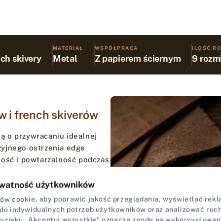
MATERIAŁ
WSPÓŁPRACA
ILOŚĆ 
nch skivery
Metal
Z papierem ściernym
9 rozm
w i french skiverów
ą o przywracaniu idealnej
zyjnego ostrzenia edge
ność i powtarzalność podczas
watność użytkowników
ie pozwala na dokładne
w cookie, aby poprawić jakość przeglądania, wyświetlać rekla
ta. Wystarczy nałożyć papier
do indywidualnych potrzeb użytkowników oraz analizować ruch 
do dalszej obróbki skóry.
zycisku „Akceptuj wszystkie” oznacza zgodę na wykorzystywan