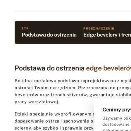
TYP
PRZEZNACZENIE
Podstawa do ostrzenia
Edge bevelery i fre
Podstawa do ostrzenia
edge beveleró
Solidna, metalowa podstawa zaprojektowana z myśl
ostrości Twoim narzędziom. Przeznaczona do precy
bevelerów oraz french skiverów, gwarantuje stabil
pracy warsztatowej.
Cenimy pry
Dzięki specjalnie wyprofilowanym rowkom, narzędz
Używamy plikó
dopasowanie ostrza i zachowanie odpowiedniego ką
dostosowane 
ścierny, aby szybko i sprawnie przygotować sprzęt 
Kliknięcie pr