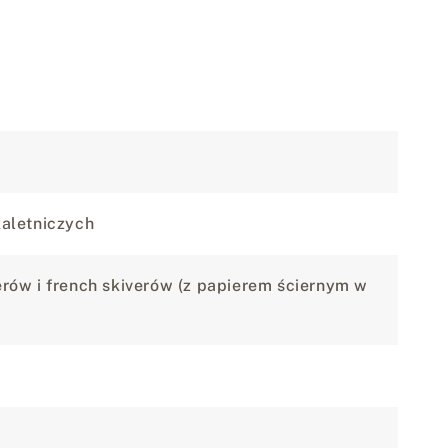
kaletniczych
erów i french skiverów (z papierem ściernym w