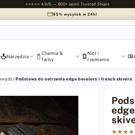
⭐⭐⭐⭐⭐ 4.9/5 — 800+ opinii Trusted Shops
95% wysyłek w 24h!
Chemia &
Nici i
Narzędzia
farby
rzemienie
rawędzi
/
Podstawa do ostrzenia edge bevelera i french skivera
Pods
edge
skiv
★★★★
★★★★