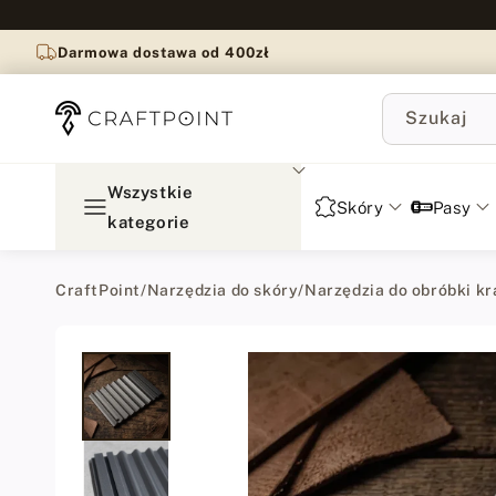
do
treści
Darmowa dostawa od 400zł
Szukaj
Wszystkie
Skóry
Pasy
kategorie
CraftPoint
/
Narzędzia do skóry
/
Narzędzia do obróbki k
Przejdź
do
informacji
o
produkcie