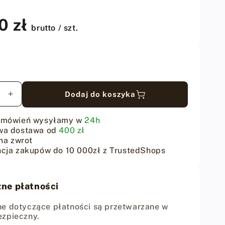
0 zł
brutto / szt.
Dodaj do koszyka
sz
Zwiększ
ilość
dla
amówień wysyłamy w
24h
awa
Podstawa
wa dostawa od
400 zł
do
na zwrot
cja zakupów do 10 000zł z TrustedShops
nia
ostrzenia
edge
ra
bevelera
i
ne płatności
french
a
skivera
e dotyczące płatności są przetwarzane w
ezpieczny.