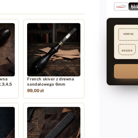
KORPUS
KIESZEŃ
ewna
French skiver z drewna
,3,4,5
sandałowego 6mm
99,00 zł