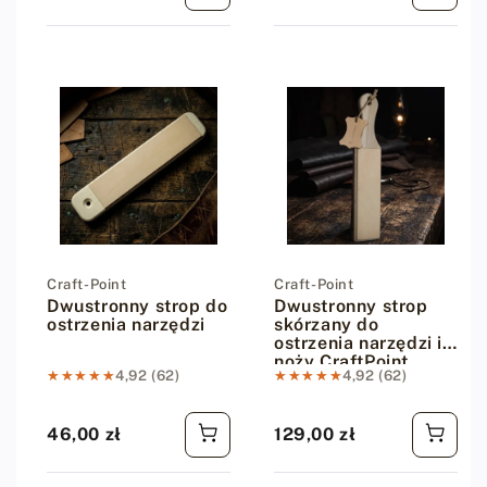
Dostawca:
Craft-Point
Dostawca:
Craft-Point
Dwustronny strop do
Dwustronny strop
ostrzenia narzędzi
skórzany do
ostrzenia narzędzi i
noży CraftPoint
★★★★★
★★★★★
4,92 (62)
★★★★★
★★★★★
4,92 (62)
46,00 zł
129,00 zł
Cena regularna
Cena regularna