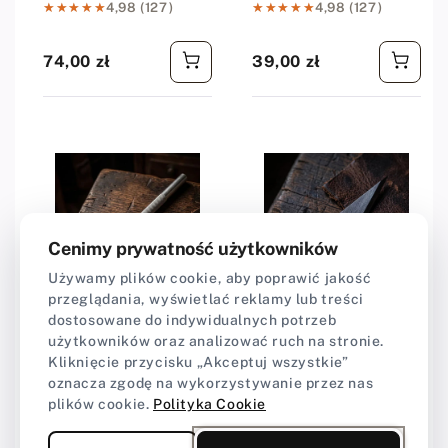
★★★★★
★★★★★
4,98 (127)
★★★★★
★★★★★
4,98 (127)
74,00 zł
39,00 zł
Cena regularna
Cena regularna
Cenimy prywatność użytkowników
Używamy plików cookie, aby poprawić jakość
przeglądania, wyświetlać reklamy lub treści
dostosowane do indywidualnych potrzeb
Dostawca:
Craft-Point
Dostawca:
Craft-Point
użytkowników oraz analizować ruch na stronie.
Skalpel do
Ostrze wymienne do
Kliknięcie przycisku „Akceptuj wszystkie”
precyzyjnych prac w
skalpela
oznacza zgodę na wykorzystywanie przez nas
skórze
plików cookie.
Polityka Cookie
★★★★★
★★★★★
5,0 (1)
★★★★★
★★★★★
5,0 (1)