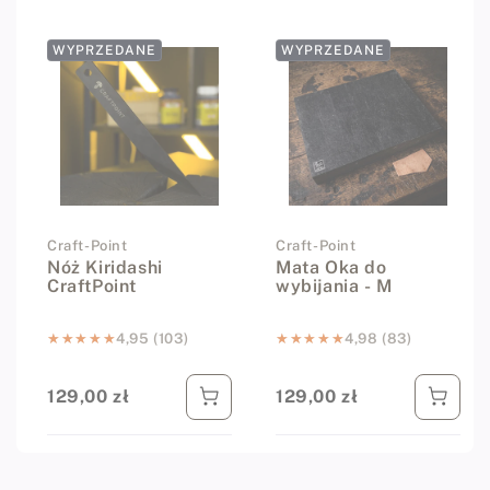
WYPRZEDANE
WYPRZEDANE
Dostawca:
Craft-Point
Dostawca:
Craft-Point
Nóż Kiridashi
Mata Oka do
CraftPoint
wybijania - M
★★★★★
★★★★★
4,95 (103)
★★★★★
★★★★★
4,98 (83)
129,00 zł
129,00 zł
Cena regularna
Cena regularna