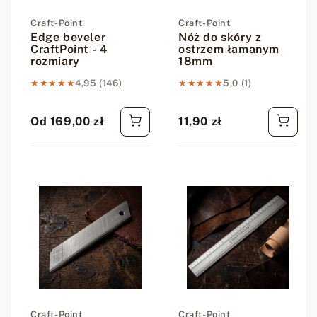
Dostawca:
Craft-Point
Dostawca:
Craft-Point
Edge beveler
Nóż do skóry z
CraftPoint - 4
ostrzem łamanym
rozmiary
18mm
★★★★★
★★★★★
4,95 (146)
★★★★★
★★★★★
5,0 (1)
Od 169,00 zł
11,90 zł
Cena regularna
Cena regularna
Dostawca:
Craft-Point
Dostawca:
Craft-Point