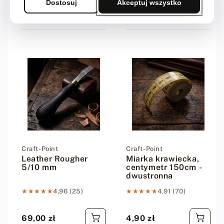
Dostosuj
Akceptuj wszystko
19,00 zł
3,49 zł
Cena regularna
Cena regularna
Dostawca:
Craft-Point
Dostawca:
Craft-Point
Leather Rougher
Miarka krawiecka,
5/10 mm
centymetr 150cm -
dwustronna
★★★★★
★★★★★
4,96 (25)
★★★★★
★★★★★
4,91 (70)
69,00 zł
4,90 zł
Cena regularna
Cena regularna