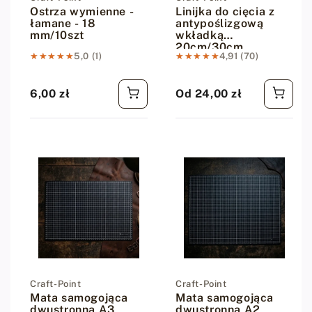
Ostrza wymienne -
Linijka do cięcia z
łamane - 18
antypoślizgową
mm/10szt
wkładką
20cm/30cm
★★★★★
★★★★★
5,0 (1)
★★★★★
★★★★★
4,91 (70)
6,00 zł
Od 24,00 zł
Cena regularna
Cena regularna
Dostawca:
Craft-Point
Dostawca:
Craft-Point
Mata samogojąca
Mata samogojąca
dwustronna A3
dwustronna A2