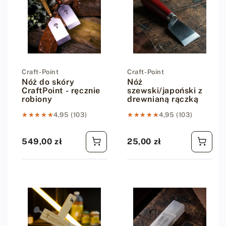
Dostawca:
Craft-Point
Dostawca:
Craft-Point
Nóż do skóry
Nóż
CraftPoint - ręcznie
szewski/japoński z
robiony
drewnianą rączką
★★★★★
★★★★★
4,95 (103)
★★★★★
★★★★★
4,95 (103)
549,00 zł
25,00 zł
Cena regularna
Cena regularna