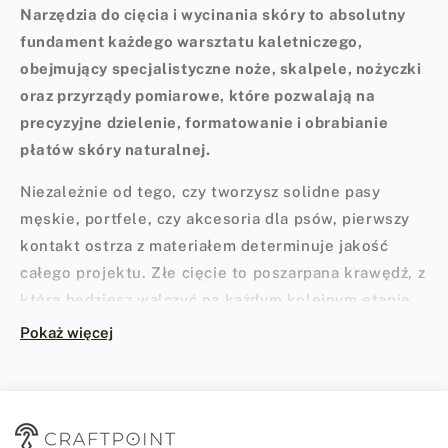
Narzędzia do cięcia i wycinania skóry to absolutny
fundament każdego warsztatu kaletniczego,
obejmujący specjalistyczne noże, skalpele, nożyczki
oraz przyrządy pomiarowe, które pozwalają na
precyzyjne dzielenie, formatowanie i obrabianie
płatów skóry naturalnej.
Niezależnie od tego, czy tworzysz solidne pasy
męskie, portfele, czy akcesoria dla psów, pierwszy
kontakt ostrza z materiałem determinuje jakość
całego projektu. Złe cięcie to poszarpana krawędź, z
którą będziesz walczyć na każdym kolejnym etapie
pracy. W tej kategorii zgromadziliśmy profesjonalne
Pokaż więcej
narzędzia do obróbki skóry
, które pozwolą Ci
pracować pewnie, czysto i z maksymalną kontrolą
nad materiałem.