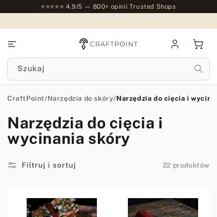
do
⭐⭐⭐⭐⭐ 4.9/5 — 800+ opinii Trusted Shops
treści
Zaloguj
Kosz
się
Szukaj
CraftPoint
/
Narzędzia do skóry
/
Narzędzia do cięcia i wycina
Narzędzia do cięcia i
wycinania skóry
Filtruj i sortuj
22 produktów