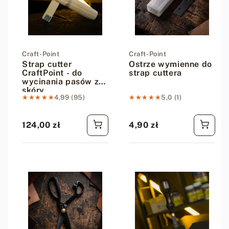
Dostawca:
Craft-Point
Dostawca:
Craft-Point
Strap cutter
Ostrze wymienne do
CraftPoint - do
strap cuttera
wycinania pasów ze
skóry
★★★★★
★★★★★
4,99 (95)
★★★★★
★★★★★
5,0 (1)
124,00 zł
4,90 zł
Cena regularna
Cena regularna