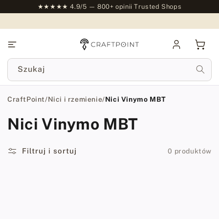
do
★★★★★ 4.9/5 — 800+ opinii Trusted Shops
treści
Zaloguj
Kosz
się
Szukaj
CraftPoint
/
Nici i rzemienie
/
Nici Vinymo MBT
Nici Vinymo MBT
Filtruj i sortuj
0 produktów