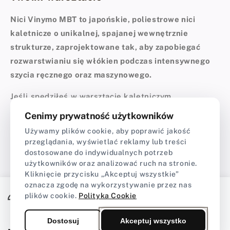
Nici Vinymo MBT to japońskie, poliestrowe nici
kaletnicze o unikalnej, spajanej wewnętrznie
strukturze, zaprojektowane tak, aby zapobiegać
rozwarstwianiu się włókien podczas intensywnego
szycia ręcznego oraz maszynowego.
Jeśli spędziłeś w warsztacie kaletniczym
wystarczająco dużo czasu, z pewnością znasz ten
Cenimy prywatność użytkowników
moment frustracji, gdy nić zaczyna się strzępić w
Używamy plików cookie, aby poprawić jakość
połowie długiego szwu. Nici Vinymo MBT powstały
przeglądania, wyświetlać reklamy lub treści
Pokaż więcej
po to, aby ten problem całkowicie wyeliminować.
dostosowane do indywidualnych potrzeb
użytkowników oraz analizować ruch na stronie.
Choć w nazwie posiadają skrót MBT (Machine
Kliknięcie przycisku „Akceptuj wszystkie”
Bonded Thread), co sugeruje ich pierwotne
oznacza zgodę na wykorzystywanie przez nas
przeznaczenie do pracy maszynowej, bardzo szybko
plików cookie.
Polityka Cookie
podbiły serca rzemieślników wykonujących
Dostosuj
Akceptuj wszystko
tradycyjny ścieg ręczny. W ofercie sklepu CraftPoint