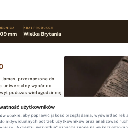
REDNICA
KRAJ PRODUKCJI
,09 mm
Wielka Brytania
/0
hn James, przeznaczone do
to uniwersalny wybór do
hwyt podczas wielogodzinnej
watność użytkowników
ynnie przechodzi przez
w cookie, aby poprawić jakość przeglądania, wyświetlać rekla
kóry ani nie rozwarstwiając
do indywidualnych potrzeb użytkowników oraz analizować ruch 
 odporność na wyginanie i
zycisku „Akceptuj wszystkie” oznacza zgodę na wykorzystywan