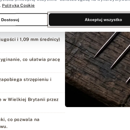
materiału.
.
Polityka Cookie
 wybite otwory bez ryzyka
Dostosuj
Akceptuj wszystko
gości i 1,09 mm średnicy)
yginanie, co ułatwia pracę
apobiega strzępieniu i
w Wielkiej Brytanii przez
ki, co pozwala na
awu.