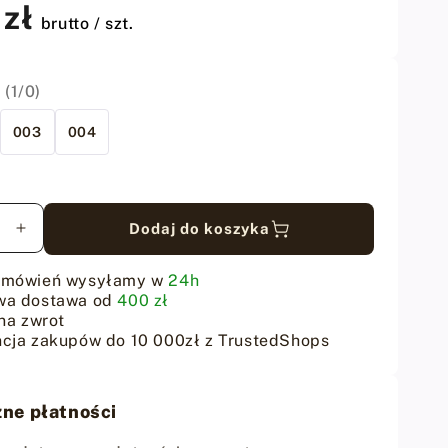
 zł
brutto / szt.
 (1/0)
003
004
Dodaj do koszyka
sz
Zwiększ
ilość
dla
amówień wysyłamy w
24h
Igły
wa dostawa od
400 zł
do
na zwrot
cja zakupów do 10 000zł z TrustedShops
szycia
skóry
John
James
ne płatności
ar
Rozmiar
1/0