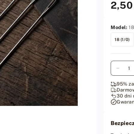
2,50
Cena
regularna
Model:
18
18 (1/0)
Ilość
Zmniej
ilość
dla
95% z
Igły
Darmo
do
30 dni 
Gwaran
szycia
skóry
John
James
Bezpiecz
Rozmi
1/0