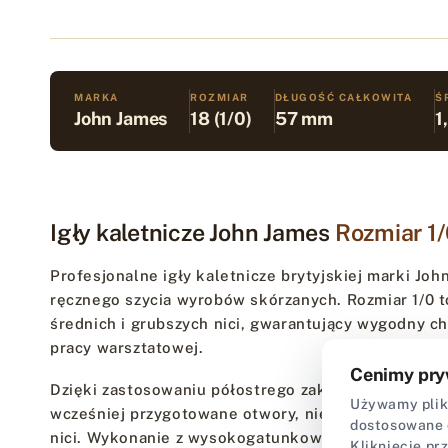
MARKA
ROZMIAR
DŁUGOŚĆ CAŁKOWITA
Ś
John James
18 (1/0)
57 mm
1
Igły kaletnicze John James
Rozmiar 1
Profesjonalne igły kaletnicze brytyjskiej marki Jo
ręcznego szycia wyrobów skórzanych. Rozmiar 1/0 
średnich i grubszych nici, gwarantujący wygodny c
pracy warsztatowej.
Cenimy pry
Dzięki zastosowaniu półostrego zakończenia igła pł
Używamy plikó
wcześniej przygotowane otwory, nie kalecząc lica s
dostosowane 
nici. Wykonanie z wysokogatunkowej stali zapewnia
Kliknięcie pr