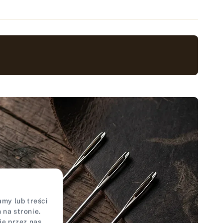
my lub treści
na stronie.
ie przez nas