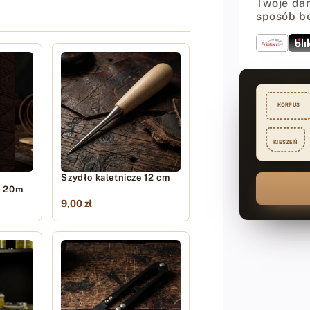
Twoje dan
sposób b
KORPUS
KIESZEŃ
Szydło kaletnicze 12 cm
- 20m
9,00 zł