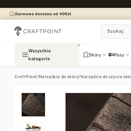
do
treści
Darmowa dostawa od 400zł
Szukaj
Wszystkie
Skóry
Pasy
kategorie
CraftPoint
/
Narzędzia do skóry
/
Narzędzia do szycia skó
Przejdź
do
informacji
o
produkcie