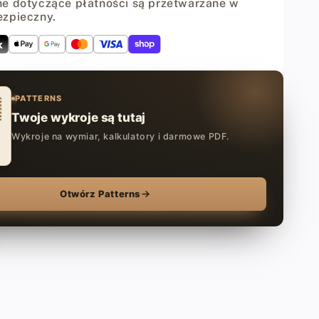
e dotyczące płatności są przetwarzane w
ezpieczny.
PATTERNS
Twoje wykroje są tutaj
Wykroje na wymiar, kalkulatory i darmowe PDF.
Otwórz Patterns