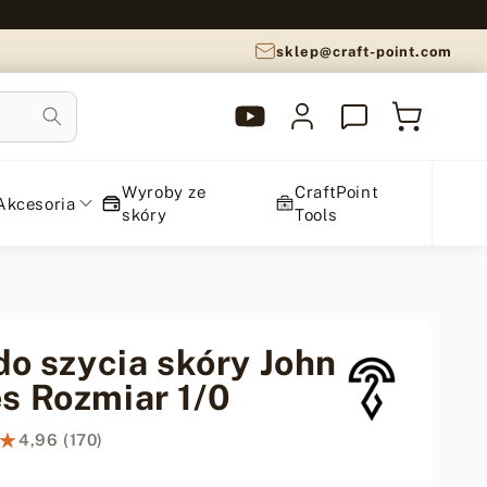
sklep@craft-point.com
YouTube
Zaloguj
Koszyk
CraftPoint
się
Wyroby ze
CraftPoint
Akcesoria
skóry
Tools
do szycia skóry John
s Rozmiar 1/0
★
★
4,96 (170)