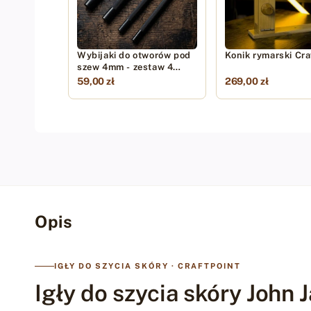
Wybijaki do otworów pod
Konik rymarski Cra
szew 4mm - zestaw 4
sztuk
59,00 zł
269,00 zł
Opis
IGŁY DO SZYCIA SKÓRY · CRAFTPOINT
Igły do szycia skóry John