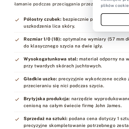
łamanie podczas przeciągania przez grube warstwy 
plików cookie
Półostry czubek:
bezpiecznie przechodzi przez
uszkodzenia lica skóry.
Rozmiar 1/0 (18):
optymalne wymiary (57 mm dłu
do klasycznego szycia na dwie igły.
Wysokogatunkowa stal:
materiał odporny na w
przy twardych skórach juchtowych.
Gładkie uszko:
precyzyjnie wykończone oczko z
przecieraniu się nici podczas szycia.
Brytyjska produkcja:
narzędzie wyprodukowane 
cenioną na całym świecie firmę John James.
Sprzedaż na sztuki:
podana cena dotyczy 1 sztu
precyzyjne skompletowanie potrzebnego zest