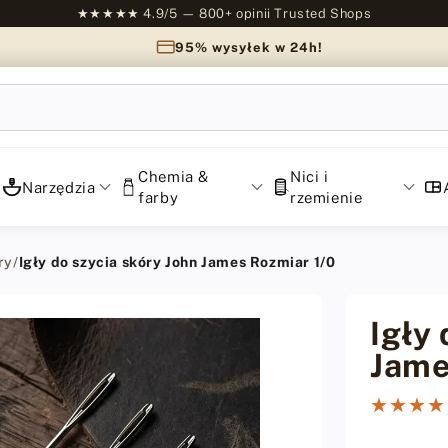
★★★★★ 4.9/5 — 800+ opinii Trusted Shops
95% wysyłek w 24h!
Chemia &
Nici i
Narzędzia
farby
rzemienie
ry
/
Igły do szycia skóry John James Rozmiar 1/0
Igły 
Jame
★★★★
★★★★