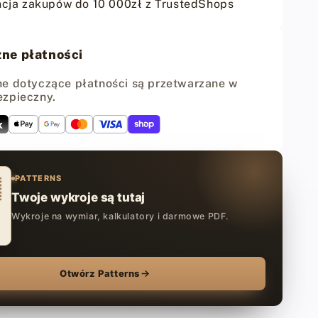
cja zakupów do 10 000zł z TrustedShops
ych
okrągłych
6+2
int
CraftPoint
-
ne płatności
4/5mm
e dotyczące płatności są przetwarzane w
ezpieczny.
PATTERNS
Twoje wykroje są tutaj
Wykroje na wymiar, kalkulatory i darmowe PDF.
Otwórz Patterns