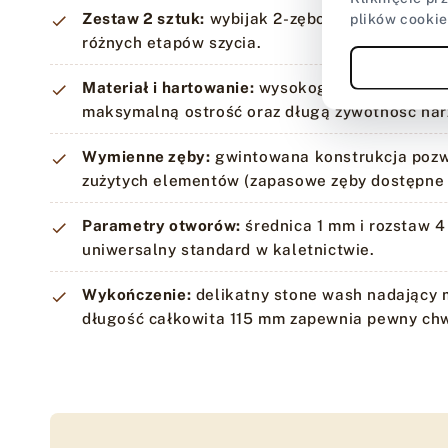
Zestaw 2 sztuk:
wybijak 2-zębowy i 6-zębowy,
plików cookie
różnych etapów szycia.
Materiał i hartowanie:
wysokogatunkowa stal 
maksymalną ostrość oraz długą żywotność nar
Wymienne zęby:
gwintowana konstrukcja pozw
zużytych elementów (zapasowe zęby dostępne 
Parametry otworów:
średnica 1 mm i rozstaw 4
uniwersalny standard w kaletnictwie.
Wykończenie:
delikatny stone wash nadający 
długość całkowita 115 mm zapewnia pewny chw