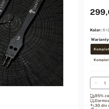
299,
Cena
regularna
Kolor:
6+
Warianty
Komplet
Komplet
Ilość
Zmniej
ilość
dla
95% z
Wybija
Darmo
otwor
30 dni 