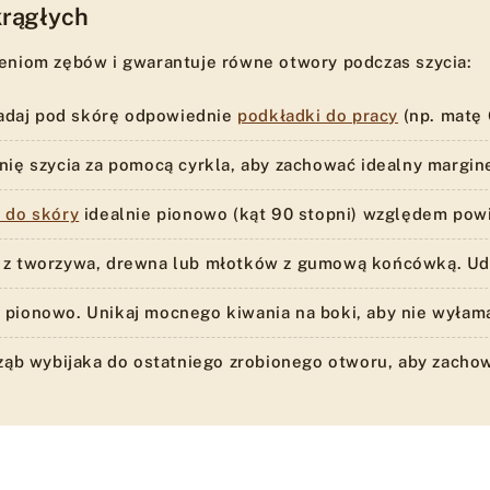
krągłych
eniom zębów i gwarantuje równe otwory podczas szycia:
daj pod skórę odpowiednie
podkładki do pracy
(np. matę 
nię szycia za pomocą cyrkla, aby zachować idealny margin
i do skóry
idealnie pionowo (kąt 90 stopni) względem powi
 z tworzywa, drewna lub młotków z gumową końcówką. Ude
 pionowo. Unikaj mocnego kiwania na boki, aby nie wyłam
ząb wybijaka do ostatniego zrobionego otworu, aby zacho