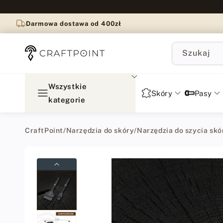
do
treści
Darmowa dostawa od 400zł
Szukaj
Wszystkie
Skóry
Pasy
kategorie
CraftPoint
/
Narzędzia do skóry
/
Narzędzia do szycia skó
Przejdź
do
informacji
o
produkcie