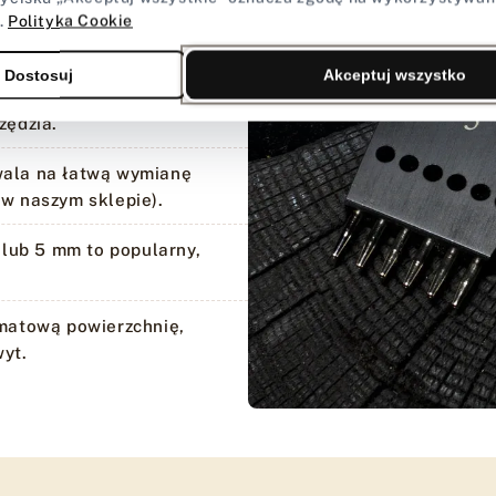
 idealnie dopasowane do
.
Polityka Cookie
Dostosuj
Akceptuj wszystko
hartowana zapewnia
zędzia.
ala na łatwą wymianę
w naszym sklepie).
 lub 5 mm to popularny,
matową powierzchnię,
yt.