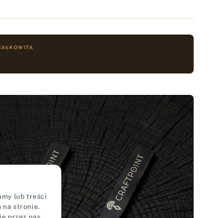
CAŁKOWITA
my lub treści
na stronie.
ie przez nas