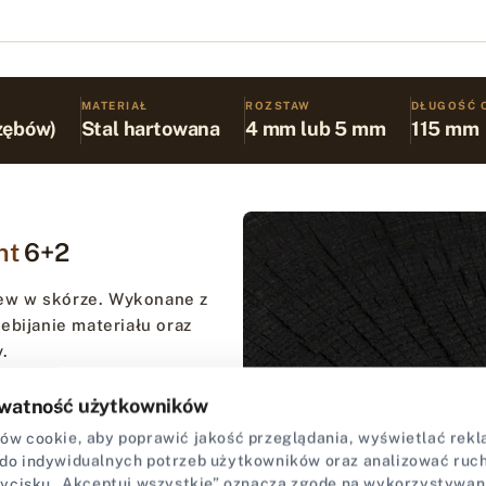
MATERIAŁ
ROZSTAW
DŁUGOŚĆ 
 zębów)
Stal hartowana
4 mm lub 5 mm
115 mm
nt
6+2
ew w skórze. Wykonane z
ebijanie materiału oraz
.
 mm, pozwalając na pracę
watność użytkowników
y o średnicy 1 mm zapewniają
w cookie, aby poprawić jakość przeglądania, wyświetlać rekla
niczego szwu.
do indywidualnych potrzeb użytkowników oraz analizować ruch 
zycisku „Akceptuj wszystkie” oznacza zgodę na wykorzystywan