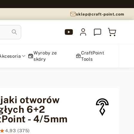
sklep@craft-point.com
YouTube
Zaloguj
Koszyk
CraftPoint
się
Wyroby ze
CraftPoint
Akcesoria
skóry
Tools
jaki otworów
głych 6+2
tPoint - 4/5mm
★
★
4,93 (375)