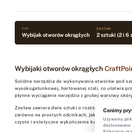
TYP
ZESTAW
Wybijak otworów okrągłych
2 sztuki (2 i 6
Wybijaki otworów okrągłych
CraftPoi
Solidne narzędzia do wykonywania otworów pod sz
wysokogatunkowej, hartowanej stali, co ułatwia prz
płynne wyciąganie narzędzia z grubej warstwy skóry
Zestaw zawiera dwie sztuki o rozstawie 4 mm lub 5
Cenimy pry
zarówno na prostych odcinkach, jak i łukach. Otwor
Używamy plikó
czyste i estetyczne wykończenie każdego rzemieśl
dostosowane 
Kliknięcie pr