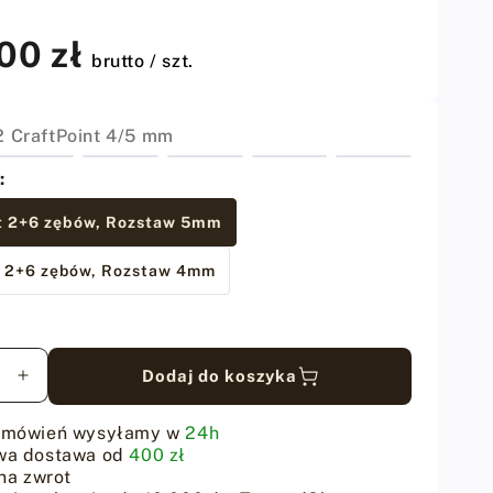
00 zł
brutto / szt.
2 CraftPoint 4/5 mm
:
 2+6 zębów, Rozstaw 5mm
 2+6 zębów, Rozstaw 4mm
Dodaj do koszyka
sz
Zwiększ
ilość
dla
amówień wysyłamy w
24h
ki
Wybijaki
wa dostawa od
400 zł
ów
otworów
na zwrot