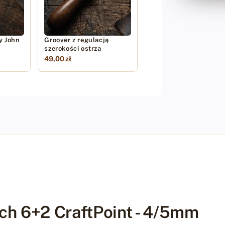
ry John
Groover z regulacją
3
szerokości ostrza
49,00 zł
ch 6+2 CraftPoint - 4/5mm