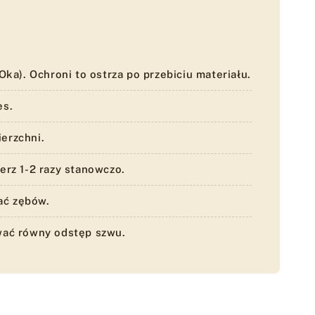
Oka). Ochroni to ostrza po przebiciu materiału.
es.
erzchni.
rz 1-2 razy stanowczo.
ać zębów.
wać równy odstęp szwu.