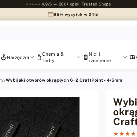
⭐⭐⭐⭐⭐ 4.9/5 — 800+ opinii Trusted Shops
95% wysyłek w 24h!
Chemia &
Nici i
Narzędzia
farby
rzemienie
ry
/
Wybijaki otworów okrągłych 6+2 CraftPoint - 4/5mm
Wybi
okrą
Craf
★★★★
★★★★