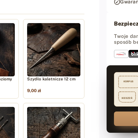
Gwaran
okrągł
6+2
CraftPo
-
Bezpiecz
4/5mm
Twoje dan
sposób b
oziomy
Szydło kaletnicze 12 cm
KORPUS
9,00 zł
KIESZEŃ