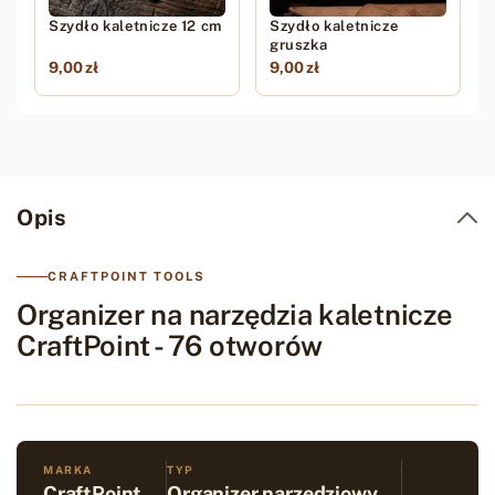
Szydło kaletnicze 12 cm
Szydło kaletnicze
gruszka
9,00 zł
9,00 zł
Opis
CRAFTPOINT TOOLS
Organizer na narzędzia kaletnicze
CraftPoint - 76 otworów
MARKA
TYP
CraftPoint
Organizer narzędziowy