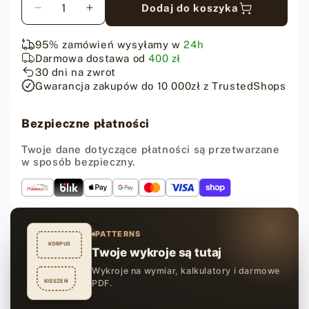
Dodaj do koszyka
Zmniejsz
Zwiększ
ilość
ilość
dla
dla
95% zamówień wysyłamy w
24h
Organizer
Organizer
Darmowa dostawa od
400 zł
na
na
30 dni na zwrot
narzędzia
narzędzia
Gwarancja zakupów do 10 000zł z TrustedShops
kaletnicze
kaletnicze
CraftPoint
CraftPoint
Bezpieczne płatności
-
-
76
76
Twoje dane dotyczące płatności są przetwarzane
otworów
otworów
w sposób bezpieczny.
PATTERNS
KORPUS
Twoje wykroje są tutaj
Wykroje na wymiar, kalkulatory i darmowe
KIESZEŃ
PDF.