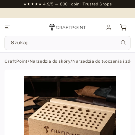
do
★★★★★ 4.9/5 — 800+ opinii Trusted Shops
treści
Zaloguj
Kosz
się
Szukaj
CraftPoint
/
Narzędzia do skóry
/
Narzędzia do tłoczenia i zdo
Przejdź
do
informacji
o
produkcie