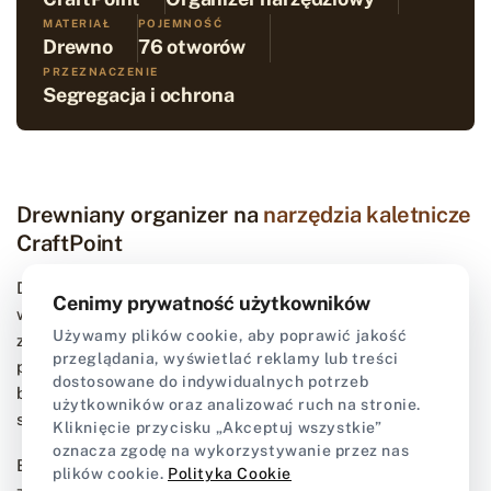
MATERIAŁ
POJEMNOŚĆ
Drewno
76 otworów
PRZEZNACZENIE
Segregacja i ochrona
Drewniany organizer na
narzędzia kaletnicze
CraftPoint
Drewniany organizer to kluczowy element
Cenimy prywatność użytkowników
wyposażenia każdej pracowni kaletniczej. Model
Używamy plików cookie, aby poprawić jakość
zaprojektowany przez CraftPoint umożliwia
przeglądania, wyświetlać reklamy lub treści
przejrzystą segregację narzędzi, gwarantując do nich
dostosowane do indywidualnych potrzeb
błyskawiczny dostęp podczas realizacji projektów ze
użytkowników oraz analizować ruch na stronie.
skóry.
Kliknięcie przycisku „Akceptuj wszystkie”
oznacza zgodę na wykorzystywanie przez nas
Blok roboczy wyposażono w 76 otworów o
plików cookie.
Polityka Cookie