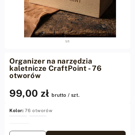
Otwórz
z
1
/
1
media
1
w
oknie
Organizer na narzędzia
modalnym
kaletnicze CraftPoint - 76
otworów
99,00 zł
Cena
brutto / szt.
regularna
Kolor:
76 otworów
Ilość