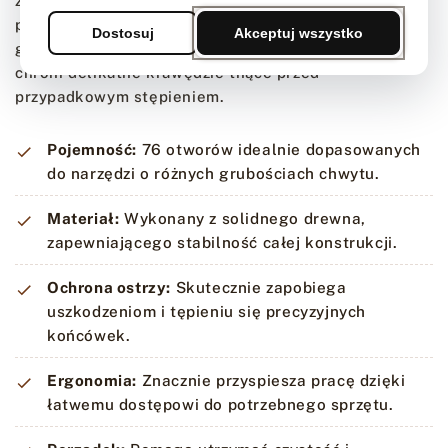
zróżnicowanych średnicach. Pozwala to na stabilne
przechowywanie zarówno stempli, jak i narzędzi z
Dostosuj
Akceptuj wszystko
grubszymi rękojeściami. Odpowiednia organizacja
chroni delikatne krawędzie tnące przed
przypadkowym stępieniem.
Pojemność:
76 otworów idealnie dopasowanych
do narzędzi o różnych grubościach chwytu.
Materiał:
Wykonany z solidnego drewna,
zapewniającego stabilność całej konstrukcji.
Ochrona ostrzy:
Skutecznie zapobiega
uszkodzeniom i tępieniu się precyzyjnych
końcówek.
Ergonomia:
Znacznie przyspiesza pracę dzięki
łatwemu dostępowi do potrzebnego sprzętu.