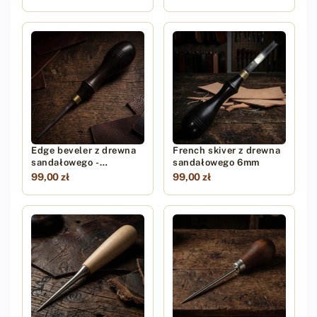
Edge beveler z drewna
French skiver z drewna
sandałowego -
sandałowego 6mm
#1,2,3,4,5
99,00 zł
99,00 zł