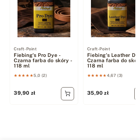
Dostawca:
Craft-Point
Dostawca:
Craft-Point
Fiebing's Pro Dye -
Fiebing's Leather Dye
Czarna farba do skóry -
Czarna farba do skór
118 ml
118 ml
★★★★★
★★★★★
5,0 (2)
★★★★★
★★★★★
4,67 (3)
39,90 zł
35,90 zł
Cena regularna
Cena regularna