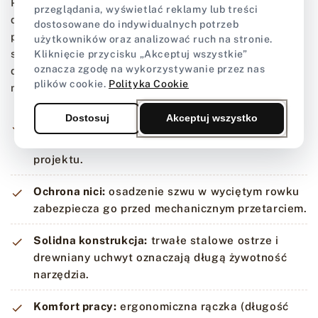
Połączenie stalowego mechanizmu tnącego z
przeglądania, wyświetlać reklamy lub treści
drewnianą rękojeścią gwarantuje stabilne
dostosowane do indywidualnych potrzeb
prowadzenie. Regulacja szerokości pozwala na
użytkowników oraz analizować ruch na stronie.
szybkie dopasowanie odległości rowka od brzegu,
Kliknięcie przycisku „Akceptuj wszystkie”
oznacza zgodę na wykorzystywanie przez nas
dzięki czemu narzędzie sprawdza się przy pracy z
plików cookie.
Polityka Cookie
materiałami o różnej grubości.
Dostosuj
Akceptuj wszystko
Regulowana szerokość:
płynne dopasowanie
dystansu od krawędzi do wymagań konkretnego
projektu.
Ochrona nici:
osadzenie szwu w wyciętym rowku
zabezpiecza go przed mechanicznym przetarciem.
Solidna konstrukcja:
trwałe stalowe ostrze i
drewniany uchwyt oznaczają długą żywotność
narzędzia.
Komfort pracy:
ergonomiczna rączka (długość