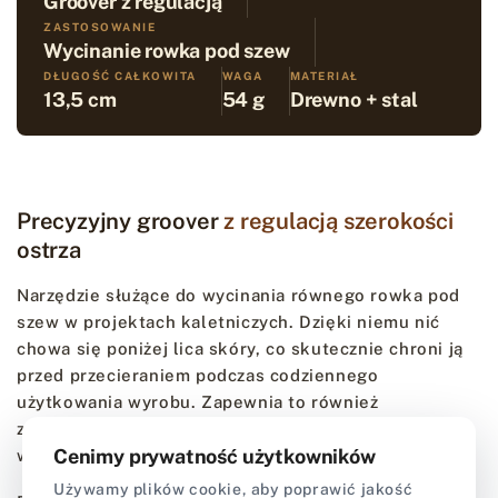
Groover z regulacją
ZASTOSOWANIE
Wycinanie rowka pod szew
DŁUGOŚĆ CAŁKOWITA
WAGA
MATERIAŁ
13,5 cm
54 g
Drewno + stal
Precyzyjny groover
z regulacją szerokości
ostrza
Narzędzie służące do wycinania równego rowka pod
szew w projektach kaletniczych. Dzięki niemu nić
chowa się poniżej lica skóry, co skutecznie chroni ją
przed przecieraniem podczas codziennego
użytkowania wyrobu. Zapewnia to również
zdecydowanie bardziej estetyczny i uporządkowany
Cenimy prywatność użytkowników
wygląd krawędzi.
Używamy plików cookie, aby poprawić jakość