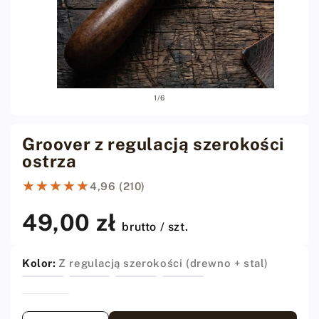
Otwórz
Otwó
z
1
/
6
media
medi
1
2
w
w
oknie
oknie
Groover z regulacją szerokości
modalnym
moda
ostrza
★★★★★
★★★★★
4,96 (210)
49,00 zł
Cena
brutto / szt.
regularna
Kolor:
Z regulacją szerokości (drewno + stal)
Ilość