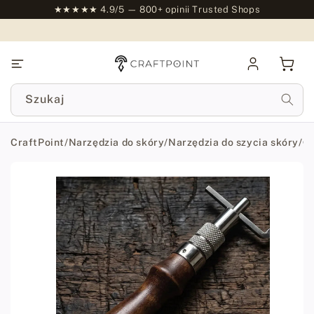
do
★★★★★ 4.9/5 — 800+ opinii Trusted Shops
treści
Zaloguj
Kosz
się
Szukaj
CraftPoint
/
Narzędzia do skóry
/
Narzędzia do szycia skóry
/
Gr
Przejdź
do
informacji
o
produkcie