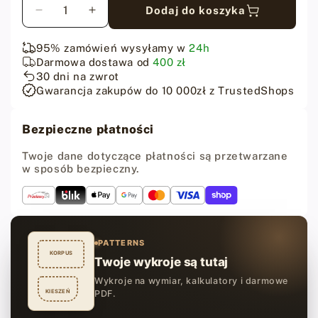
Dodaj do koszyka
Zmniejsz
Zwiększ
ilość
ilość
dla
dla
95% zamówień wysyłamy w
24h
Groover
Groover
Darmowa dostawa od
400 zł
z
z
30 dni na zwrot
regulacją
regulacją
Gwarancja zakupów do 10 000zł z TrustedShops
szerokości
szerokości
ostrza
ostrza
Bezpieczne płatności
Twoje dane dotyczące płatności są przetwarzane
w sposób bezpieczny.
PATTERNS
KORPUS
Twoje wykroje są tutaj
Wykroje na wymiar, kalkulatory i darmowe
KIESZEŃ
PDF.