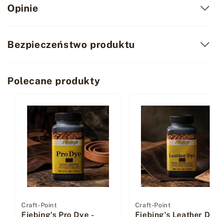
Opinie
Bezpieczeństwo produktu
Polecane produkty
Dostawca:
Craft-Point
Dostawca:
Craft-Point
Fiebing's Pro Dye -
Fiebing's Leather Dye