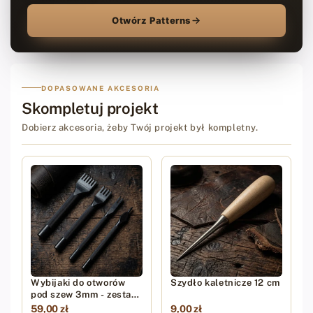
Otwórz Patterns
DOPASOWANE AKCESORIA
Skompletuj projekt
Dobierz akcesoria, żeby Twój projekt był kompletny.
Wybijaki do otworów
Szydło kaletnicze 12 cm
pod szew 3mm - zestaw
4 sztuk
59,00 zł
9,00 zł