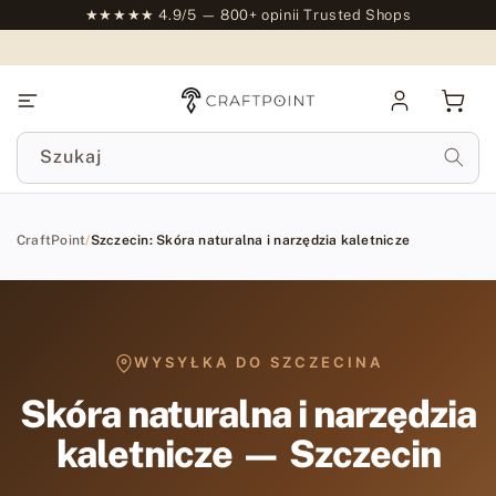
do
★★★★★ 4.9/5 — 800+ opinii Trusted Shops
treści
Zaloguj
Kosz
się
Szukaj
CraftPoint
/
Szczecin: Skóra naturalna i narzędzia kaletnicze
WYSYŁKA DO SZCZECINA
Skóra naturalna i narzędzia
kaletnicze — Szczecin