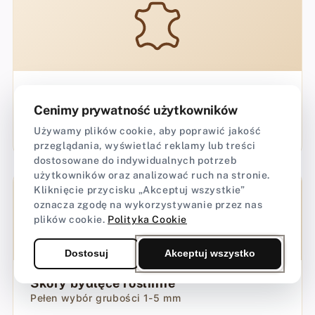
Chemia do skóry
Cenimy prywatność użytkowników
Farby, pasty, kleje, wykończenia krawędzi
Używamy plików cookie, aby poprawić jakość
Zobacz produkty →
przeglądania, wyświetlać reklamy lub treści
dostosowane do indywidualnych potrzeb
użytkowników oraz analizować ruch na stronie.
Kliknięcie przycisku „Akceptuj wszystkie”
oznacza zgodę na wykorzystywanie przez nas
plików cookie.
Polityka Cookie
Dostosuj
Akceptuj wszystko
Skóry bydlęce roślinne
Pełen wybór grubości 1-5 mm