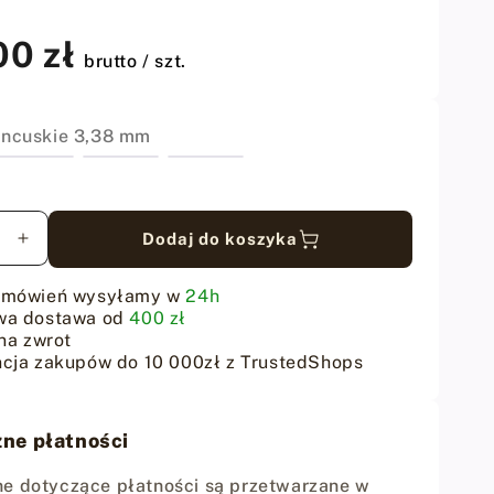
00 zł
brutto / szt.
ancuskie 3,38 mm
Dodaj do koszyka
sz
Zwiększ
ilość
dla
amówień wysyłamy w
24h
ki
Wybijaki
wa dostawa od
400 zł
skie
francuskie
na zwrot
cja zakupów do 10 000zł z TrustedShops
pod
szew
-
m
3.38mm
ne płatności
-
zestaw
e dotyczące płatności są przetwarzane w