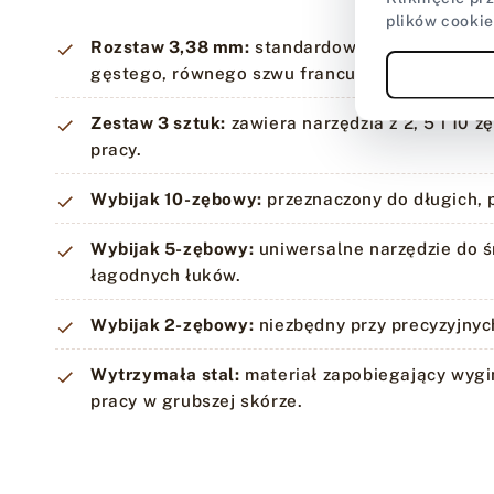
plików cookie
Rozstaw 3,38 mm:
standardowy wymiar pozwal
gęstego, równego szwu francuskiego.
Zestaw 3 sztuk:
zawiera narzędzia z 2, 5 i 10 z
pracy.
Wybijak 10-zębowy:
przeznaczony do długich, 
Wybijak 5-zębowy:
uniwersalne narzędzie do ś
łagodnych łuków.
Wybijak 2-zębowy:
niezbędny przy precyzyjnyc
Wytrzymała stal:
materiał zapobiegający wygi
pracy w grubszej skórze.