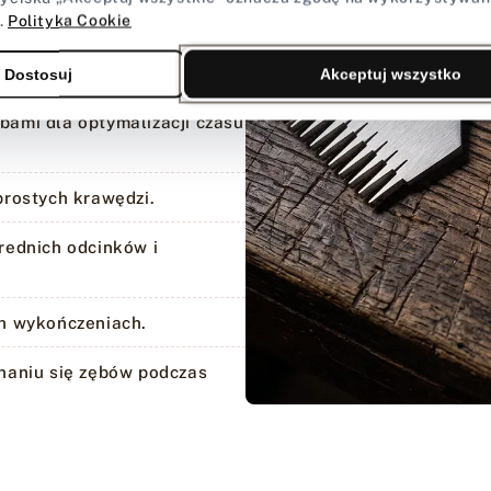
.
Polityka Cookie
ający na uzyskanie
Dostosuj
Akceptuj wszystko
ębami dla optymalizacji czasu
prostych krawędzi.
rednich odcinków i
h wykończeniach.
naniu się zębów podczas