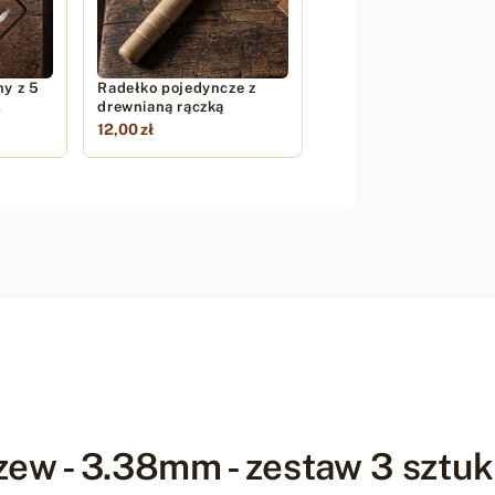
ny z 5
Radełko pojedyncze z
drewnianą rączką
12,00 zł
zew - 3.38mm - zestaw 3 sztuk