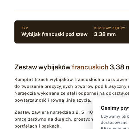
TYP
ROZSTAW ZĘBÓW
Wybijak francuski pod szew
3,38 mm
Zestaw wybijaków
francuskich
3,38
Komplet trzech wybijaków francuskich o rozstawie
do tworzenia precyzyjnych otworów pod klasyczny s
Narzędzia wykonane ze stali odpornej na odkształc
powtarzalność i równą linię szycia.
Cenimy pry
Zestaw zawiera narzędzia z 2, 5 i 10 zębami. Taka k
Używamy plikó
pracę zarówno na długich, prostych odcinkach, jak 
dostosowane 
portfelach i paskach.
Kliknięcie pr