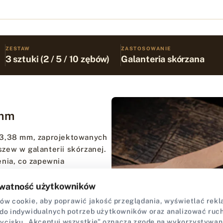
ZESTAW
ZASTOSOWANIE
3 sztuki (2 / 5 / 10 zębów)
Galanteria skórzana
 mm
 3,38 mm, zaprojektowanych
zew w galanterii skórzanej.
enia, co zapewnia
watność użytkowników
onfiguracja pozwala na płynną
w cookie, aby poprawić jakość przeglądania, wyświetlać rekla
i podczas wybijania łuków w
do indywidualnych potrzeb użytkowników oraz analizować ruch 
zycisku „Akceptuj wszystkie” oznacza zgodę na wykorzystywan