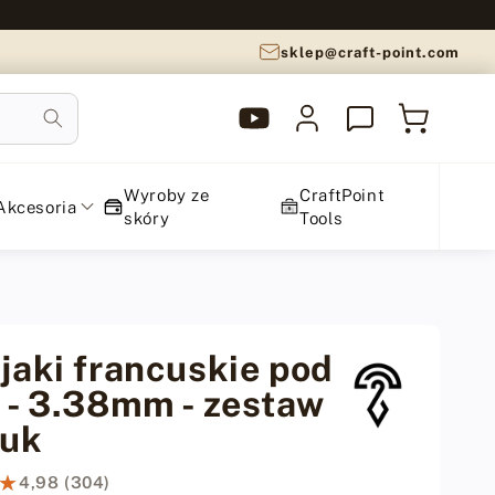
sklep@craft-point.com
YouTube
Zaloguj
Koszyk
CraftPoint
się
Wyroby ze
CraftPoint
Akcesoria
skóry
Tools
jaki francuskie pod
 - 3.38mm - zestaw
tuk
★
★
4,98 (304)