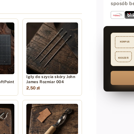
3
sposób b
sztuk
KORPUS
KIESZEŃ
Igły do szycia skóry John
ftPoint
James Rozmiar 004
2,50 zł