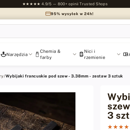
★★★★★ 4.9/5 — 800+ opinii Trusted Shops
95% wysyłek w 24h!
Chemia &
Nici i
Narzędzia
farby
rzemienie
ry
/
Wybijaki francuskie pod szew - 3.38mm - zestaw 3 sztuk
Wybi
szew
3 sz
★★★★
★★★★