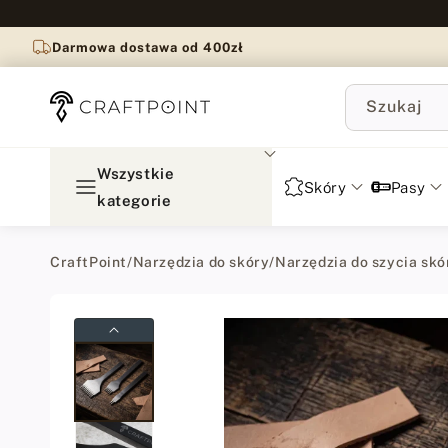
do
treści
Darmowa dostawa od 400zł
Szukaj
Wszystkie
Skóry
Pasy
kategorie
CraftPoint
/
Narzędzia do skóry
/
Narzędzia do szycia skó
Przejdź
do
informacji
o
produkcie