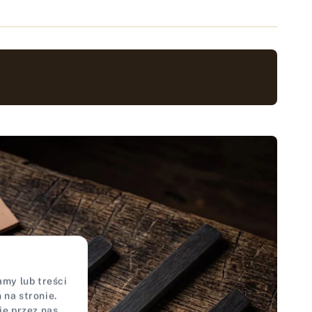
my lub treści
na stronie.
ie przez nas