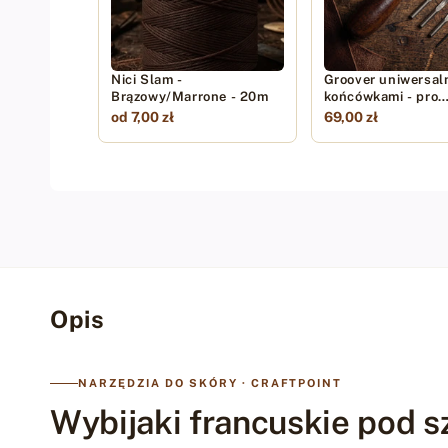
Nici Slam -
Groover uniwersal
Brązowy/Marrone - 20m
końcówkami - pro
stitching groover
od 7,00 zł
69,00 zł
Opis
NARZĘDZIA DO SKÓRY · CRAFTPOINT
Wybijaki francuskie pod s