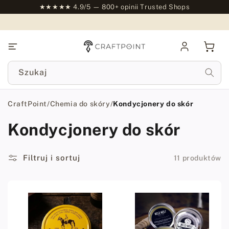
do
★★★★★ 4.9/5 — 800+ opinii Trusted Shops
treści
Zaloguj
Kosz
się
Szukaj
CraftPoint
/
Chemia do skóry
/
Kondycjonery do skór
Kondycjonery do skór
Filtruj i sortuj
11 produktów