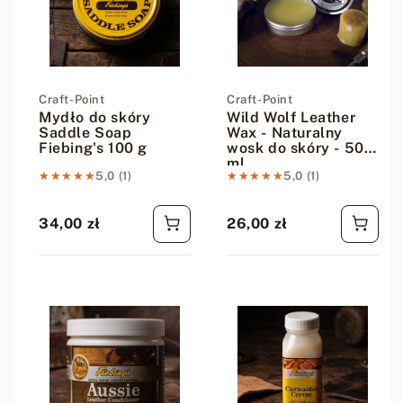
Dostawca:
Craft-Point
Dostawca:
Craft-Point
Mydło do skóry
Wild Wolf Leather
Saddle Soap
Wax - Naturalny
Fiebing's 100 g
wosk do skóry - 50
ml
★★★★★
★★★★★
5,0 (1)
★★★★★
★★★★★
5,0 (1)
34,00 zł
26,00 zł
Cena regularna
Cena regularna