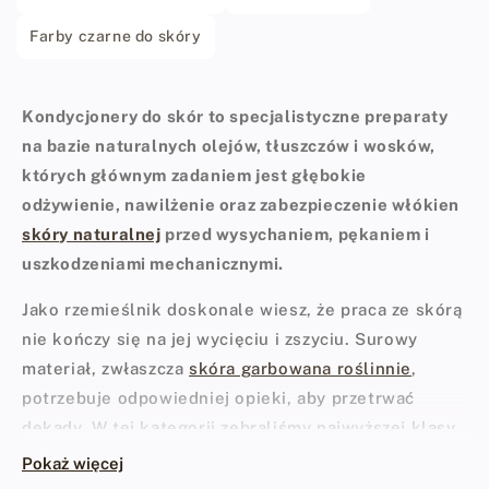
Farby czarne do skóry
Kondycjonery do skór to specjalistyczne preparaty
na bazie naturalnych olejów, tłuszczów i wosków,
których głównym zadaniem jest głębokie
odżywienie, nawilżenie oraz zabezpieczenie włókien
skóry naturalnej
przed wysychaniem, pękaniem i
uszkodzeniami mechanicznymi.
Jako rzemieślnik doskonale wiesz, że praca ze skórą
nie kończy się na jej wycięciu i zszyciu. Surowy
materiał, zwłaszcza
skóra garbowana roślinnie
,
potrzebuje odpowiedniej opieki, aby przetrwać
dekady. W tej kategorii zebraliśmy najwyższej klasy
chemię warsztatową, która przywraca skórze
Pokaż więcej
elastyczność, nadaje jej szlachetny chwyt i