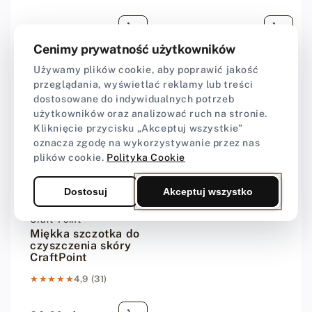
16,00 zł
28,00 zł
Cena regularna
Cena regularna
Cenimy prywatność użytkowników
Używamy plików cookie, aby poprawić jakość
przeglądania, wyświetlać reklamy lub treści
dostosowane do indywidualnych potrzeb
użytkowników oraz analizować ruch na stronie.
Kliknięcie przycisku „Akceptuj wszystkie”
oznacza zgodę na wykorzystywanie przez nas
plików cookie.
Polityka Cookie
Dostosuj
Akceptuj wszystko
Dostawca:
Craft-Point
Miękka szczotka do
czyszczenia skóry
CraftPoint
★★★★★
★★★★★
4,9 (31)