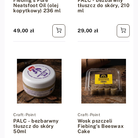
Fiebing's Pure
PALC - bezbarwny
Neatsfoot Oil (olej
tłuszcz do skóry, 210
kopytkowy) 236 ml
ml
49,00 zł
29,00 zł
Cena regularna
Cena regularna
Dostawca:
Craft-Point
Dostawca:
Craft-Point
PALC - bezbarwny
Wosk pszczeli
tłuszcz do skóry
Fiebing's Beeswax
50ml
Cake