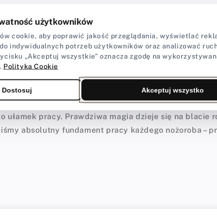
ojektowania, obróbki i wykańczania noży, łączący w sob
watność użytkowników
ztukę.
w cookie, aby poprawić jakość przeglądania, wyświetlać rekla
do indywidualnych potrzeb użytkowników oraz analizować ruch 
acznie więcej niż tylko wycinanie kształtu ze stalowe
zycisku „Akceptuj wszystkie” oznacza zgodę na wykorzystywan
.
Polityka Cookie
zlifów, dobór odpowiednich materiałów na rękojeść i w
, że ostateczny charakter noża definiują detale. Nawet 
Dostosuj
Akceptuj wszystko
rzygotowana, a rękojeść nie będzie idealnie leżeć w dłon
o ułamek pracy. Prawdziwa magia dzieje się na blacie r
aliśmy absolutny fundament pracy każdego nożoroba – pr
dego noża
 szlifierkach taśmowych, które błyskawicznie zbieraj
 Ręczne satynowanie głowni czy precyzyjne profilowanie