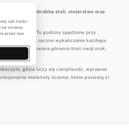
ie precyzyjną obróbkę stali, stolarstwo oraz
my lub treści
na stronie.
go płaskownika. To godziny spędzone przy
ie przez nas
reszcie – żmudne, ręczne wykańczanie każdego
najlepiej zahartowana głownia traci swój urok,
i.
oboczym, gdzie liczy się cierpliwość, wprawne
ofesjonalne materiały ścierne, które pozwolą ci
ą naddatek materiału. Jednak każdy doświadczony
 rękojeści wymaga przejścia na pracę ręczną.