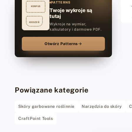
PATTERNS
KORPUS
Twoje wykroje są
tutaj
KIESZEŃ
Wykroje na wymiar,
kalkulatory i darmowe PDF.
Otwórz Patterns
Powiązane kategorie
Skóry garbowane roślinnie
Narzędzia do skóry
C
CraftPoint Tools