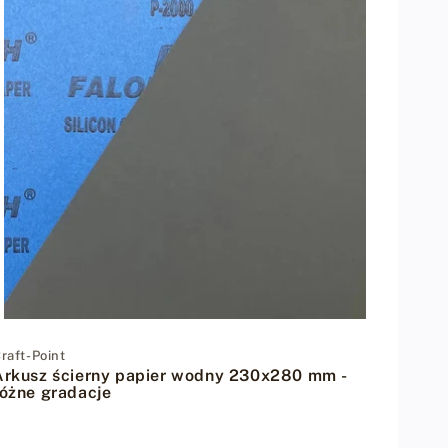
w
e
d
ł
u
g
:
Dostawca:
raft-Point
Arkusz ścierny papier wodny 230x280 mm -
różne gradacje