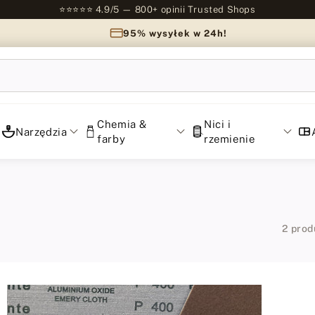
⭐⭐⭐⭐⭐ 4.9/5 — 800+ opinii Trusted Shops
95% wysyłek w 24h!
Chemia &
Nici i
Narzędzia
farby
rzemienie
2 pro