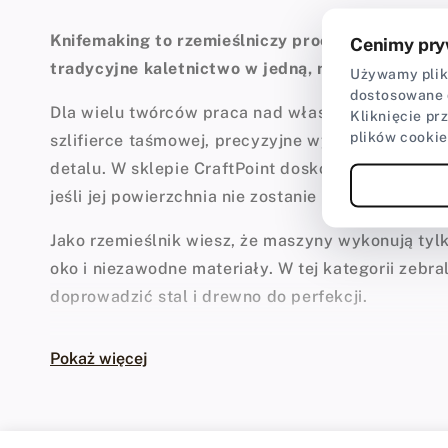
Knifemaking to rzemieślniczy proces ręcznego pr
Cenimy pry
tradycyjne kaletnictwo w jedną, nierozerwalną s
Używamy plikó
dostosowane 
Dla wielu twórców praca nad własnym nożem to zn
Kliknięcie pr
plików cookie
szlifierce taśmowej, precyzyjne wyprowadzanie s
detalu. W sklepie CraftPoint doskonale rozumiemy
jeśli jej powierzchnia nie zostanie odpowiednio p
Jako rzemieślnik wiesz, że maszyny wykonują tylk
oko i niezawodne materiały. W tej kategorii zebr
doprowadzić stal i drewno do perfekcji.
Ręczne wykończenie – dusza każ
Pokaż więcej
Współczesny knifemaking opiera się na potężnych
twórca wie, że taśma to dopiero początek drogi.