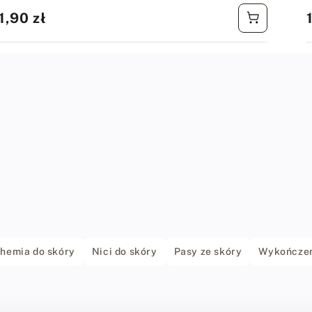
Cena
1,90 zł
regularna
hemia do skóry
Nici do skóry
Pasy ze skóry
Wykończen