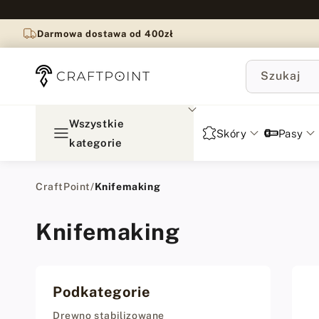
do
treści
Darmowa dostawa od 400zł
Szukaj
Wszystkie
Skóry
Pasy
kategorie
CraftPoint
/
Knifemaking
Knifemaking
Podkategorie
Drewno stabilizowane