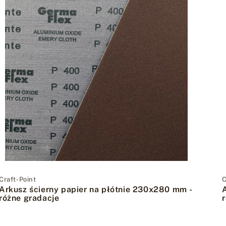
Dostawca:
Craft-Point
C
Arkusz ścierny papier na płótnie 230x280 mm -
różne gradacje