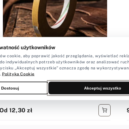
watność użytkowników
w cookie, aby poprawić jakość przeglądania, wyświetlać rekla
do indywidualnych potrzeb użytkowników oraz analizować ruch 
zycisku „Akceptuj wszystkie” oznacza zgodę na wykorzystywan
Dostawca:
Craft-Point
C
.
Polityka Cookie
Taśma do skóry transparentna (dwustronna)
5mm/10mm - 50mb
Dostosuj
Akceptuj wszystko
★★★★★
★★★★★
5,0 (1)
Cena
Od 12,30 zł
regularna