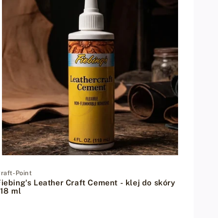
w
e
d
ł
u
g
:
Dostawca:
raft-Point
Fiebing's Leather Craft Cement - klej do skóry
118 ml