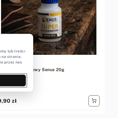
my lub treści
na stronie.
ie przez nas
Dostawca:
raft-Point
Klej cyjanoakrylowy Senus 20g
★★★★★
★★★★★
5,0 (3)
Cena
9,90 zł
regularna