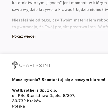
kaletnictwie tym „kęsem” jest moment, w który
szwu wyjdzie krzywo, a krawędź będzie niemożl
Niezależnie od tego, czy Twoim materiałem robo
to gwarancja, że Twój projekt przetrwa lata. W of
pracę na każdym etapie.
Pokaż więcej
Co znajdziesz w naszej ofercie ch
Kompletując asortyment, skupiamy się na rozwią
budowlanego. W naszym sklepie znajdziesz prod
Kleje na bazie wody (wodne)
Masz pytania? Skontaktuj się z naszym biurem!
To absolutny standard w nowoczesnym kaletnict
WolfBrothers Sp. z o.o.
nietoksyczny, wolny od drażniących oparów i nie
ul. Płk. Stanisława Dąbka 8/307,
Tworzy elastyczną spoinę, która nie usztywnia na
30-732 Kraków,
Polska