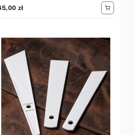
Cena
45,00 zł
regularna