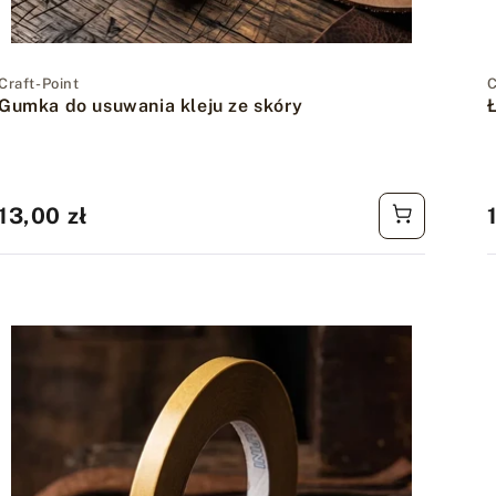
Dostawca:
Craft-Point
C
Gumka do usuwania kleju ze skóry
Cena
13,00 zł
regularna