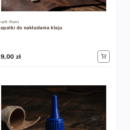
Dostawca:
raft-Point
Łopatki do nakładania kleju
Cena
19,00 zł
regularna