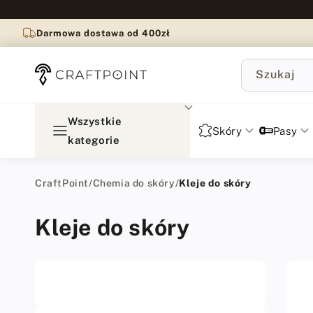
do
treści
Darmowa dostawa od 400zł
Szukaj
Wszystkie
Skóry
Pasy
kategorie
CraftPoint
/
Chemia do skóry
/
Kleje do skóry
Kleje do skóry