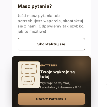
Masz pytania?
Jeśli masz pytania lub
potrzebujesz wsparcia, skontaktuj
się z nami. Odpowiemy tak szybko,
jak to możliwe!
Skontaktuj się
PATTERNS
KORPUS
Twoje wykroje są
tutaj
KIESZEŃ
Wykroje na wymiar,
kalkulatory i darmowe PDF.
Otwórz Patterns