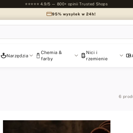
⭐⭐⭐⭐⭐ 4.9/5 — 800+ opinii Trusted Shops
95% wysyłek w 24h!
Chemia &
Nici i
Narzędzia
farby
rzemienie
6 pro