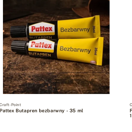
Dostawca:
Craft-Point
C
Pattex Butapren bezbarwny - 35 ml