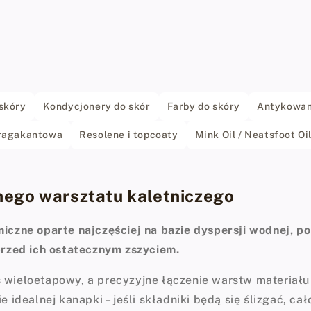
skóry
Kondycjonery do skór
Farby do skóry
Antykowan
Tragakantowa
Resolene i topcoaty
Mink Oil / Neatsfoot Oi
dnego warsztatu kaletniczego
miczne oparte najczęściej na bazie dyspersji wodnej, p
rzed ich ostatecznym zszyciem.
 wieloetapowy, a precyzyjne łączenie warstw materiału t
ealnej kanapki – jeśli składniki będą się ślizgać, cał