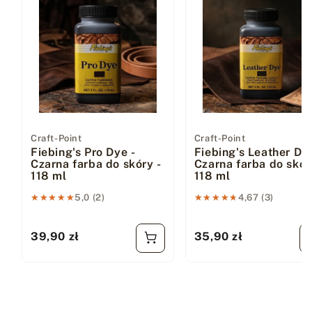
Dostawca:
Craft-Point
Dostawca:
Craft-Point
Fiebing's Pro Dye -
Fiebing's Leather Dye
Czarna farba do skóry -
Czarna farba do skór
118 ml
118 ml
★★★★★
★★★★★
5,0 (2)
★★★★★
★★★★★
4,67 (3)
39,90 zł
35,90 zł
Cena regularna
Cena regularna