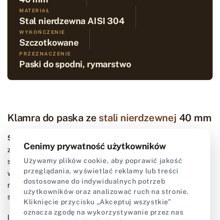
MATERIAŁ
Stal nierdzewna AISI 304
WYKOŃCZENIE
Szczotkowane
PRZEZNACZENIE
Paski do spodni, rymarstwo
Klamra do paska ze
stali nierdzewnej
40 mm
Solidna, szczotkowana klamra rymarska
Cenimy prywatność użytkowników
zaprojektowana z myślą o maksymalnej trwałości i
Używamy plików cookie, aby poprawić jakość
surowym, eleganckim wyglądzie. Wykonana z
przeglądania, wyświetlać reklamy lub treści
wysokiej jakości stali nierdzewnej AISI 304, stanowi
dostosowane do indywidualnych potrzeb
niezawodny element wykończenia ciężkich wyrobów
użytkowników oraz analizować ruch na stronie.
skórzanych.
Kliknięcie przycisku „Akceptuj wszystkie”
oznacza zgodę na wykorzystywanie przez nas
Idealnie sprawdzi się przy produkcji pasków do