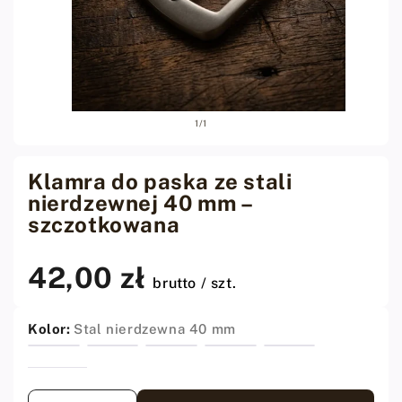
Otwórz
z
1
/
1
media
1
w
oknie
Klamra do paska ze stali
modalnym
nierdzewnej 40 mm –
szczotkowana
42,00 zł
Cena
brutto / szt.
regularna
Kolor:
Stal nierdzewna 40 mm
Ilość