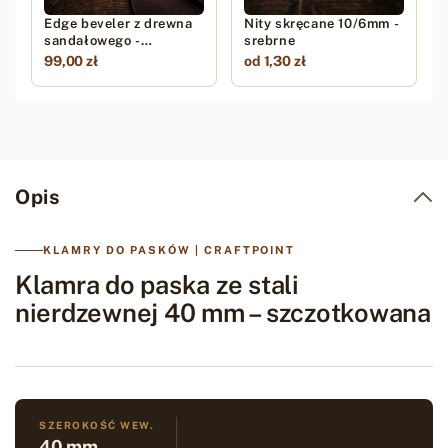
Edge beveler z drewna
Nity skręcane 10/6mm -
sandałowego -
srebrne
#1,2,3,4,5
99,00 zł
od 1,30 zł
Opis
KLAMRY DO PASKÓW | CRAFTPOINT
Klamra do paska ze stali
nierdzewnej 40 mm – szczotkowana
SZEROKOŚĆ WEW.
40 mm