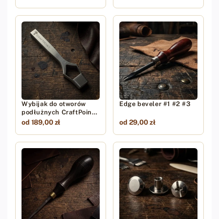
Wybijak do otworów
Edge beveler #1 #2 #3
podłużnych CraftPoint
16/20mm
od 189,00 zł
od 29,00 zł