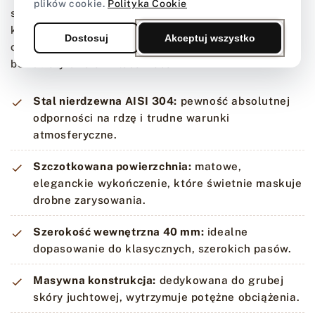
plików cookie.
Polityka Cookie
spodni o szerokości 40 mm. Pełna odporność na
korozję oraz uszkodzenia mechaniczne gwarantuje, że
Dostosuj
Akceptuj wszystko
okucie przetrwa dekady intensywnego użytkowania
bez utraty swoich właściwości.
Stal nierdzewna AISI 304:
pewność absolutnej
odporności na rdzę i trudne warunki
atmosferyczne.
Szczotkowana powierzchnia:
matowe,
eleganckie wykończenie, które świetnie maskuje
drobne zarysowania.
Szerokość wewnętrzna 40 mm:
idealne
dopasowanie do klasycznych, szerokich pasów.
Masywna konstrukcja:
dedykowana do grubej
skóry juchtowej, wytrzymuje potężne obciążenia.