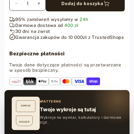
Dodaj do koszyka
Zmniejsz
Zwiększ
ilość
ilość
dla
dla
95% zamówień wysyłamy w
24h
Klamra
Klamra
Darmowa dostawa od
400 zł
do
do
30 dni na zwrot
paska
paska
Gwarancja zakupów do 10 000zł z TrustedShops
ze
ze
stali
stali
Bezpieczne płatności
nierdzewnej
nierdzewnej
40
40
Twoje dane dotyczące płatności są przetwarzane
mm
mm
w sposób bezpieczny.
–
–
szczotkowana
szczotkowana
PATTERNS
KORPUS
Twoje wykroje są tutaj
Wykroje na wymiar, kalkulatory i darmowe
KIESZEŃ
PDF.