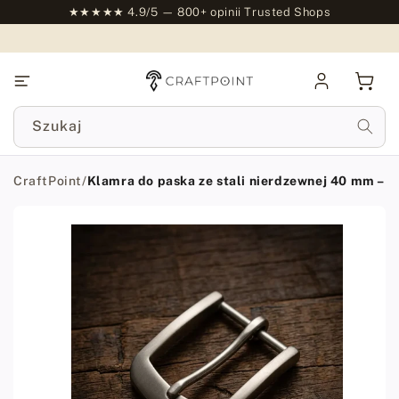
do
★★★★★ 4.9/5 — 800+ opinii Trusted Shops
treści
Zaloguj
Kosz
się
Szukaj
CraftPoint
/
Klamra do paska ze stali nierdzewnej 40 mm – 
Przejdź
do
informacji
o
produkcie