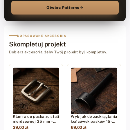
Otwórz Patterns
DOPASOWANE AKCESORIA
Skompletuj projekt
Dobierz akcesoria, żeby Twój projekt był kompletny.
Klamra do paska ze stali
Wybijak do zaokrąglania
nierdzewnej 35 mm –
końcówek pasków 15-
szczotkowana
45mm
39,00 zł
69,00 zł