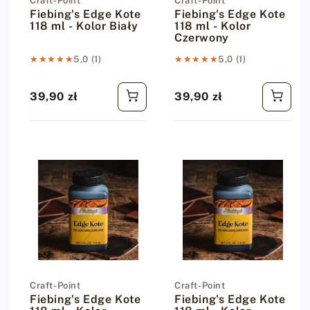
Dostawca:
Craft-Point
Dostawca:
Craft-Point
Fiebing's Edge Kote
Fiebing's Edge Kote
118 ml - Kolor Biały
118 ml - Kolor
Czerwony
★★★★★
★★★★★
5,0 (1)
★★★★★
★★★★★
5,0 (1)
39,90 zł
39,90 zł
Cena regularna
Cena regularna
Dostawca:
Craft-Point
Dostawca:
Craft-Point
Fiebing's Edge Kote
Fiebing's Edge Kote