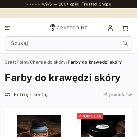
do
⭐⭐⭐⭐⭐ 4.9/5 — 800+ opinii Trusted Shops
treści
Zaloguj
Kosz
się
Szukaj
CraftPoint
/
Chemia do skóry
/
Farby do krawędzi skóry
Farby do krawędzi skóry
Filtruj i sortuj
21 produktów
PROMOCJA