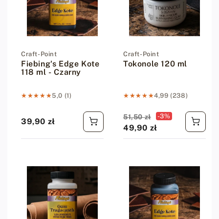
Dostawca:
Craft-Point
Dostawca:
Craft-Point
Fiebing's Edge Kote
Tokonole 120 ml
118 ml - Czarny
★★★★★
★★★★★
5,0 (1)
★★★★★
★★★★★
4,99 (238)
Cena promocyjna
Cena regularna
-3%
51,50 zł
39,90 zł
Cena regularna
49,90 zł