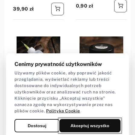
0,90 zł
Cena regularna
39,90 zł
Cena regularna
Cenimy prywatność użytkowników
Używamy plików cookie, aby poprawić jakość
przeglądania, wyświetlać reklamy lub treści
dostosowane do indywidualnych potrzeb
Dostawca:
Craft-Point
Dostawca:
Craft-Point
użytkowników oraz analizować ruch na stronie.
Butelka aplikator z
Tokonole 120 ml
Kliknięcie przycisku „Akceptuj wszystkie”
igłą - 100ml
czarny - black
oznacza zgodę na wykorzystywanie przez nas
plików cookie.
Polityka Cookie
★★★★★
★★★★★
4,99 (238)
Dostosuj
Akceptuj wszystko
11,00 zł
Cena regularna
52,90 zł
Cena regularna