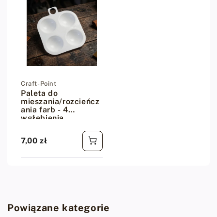
Dostawca:
Craft-Point
Paleta do
mieszania/rozcieńcz
ania farb - 4
wgłębienia
7,00 zł
Cena regularna
Powiązane kategorie