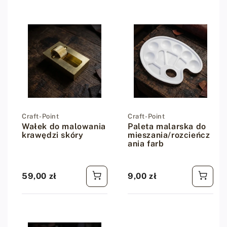
Dostawca:
Craft-Point
Dostawca:
Craft-Point
Wałek do malowania
Paleta malarska do
krawędzi skóry
mieszania/rozcieńcz
ania farb
59,00 zł
9,00 zł
Cena regularna
Cena regularna