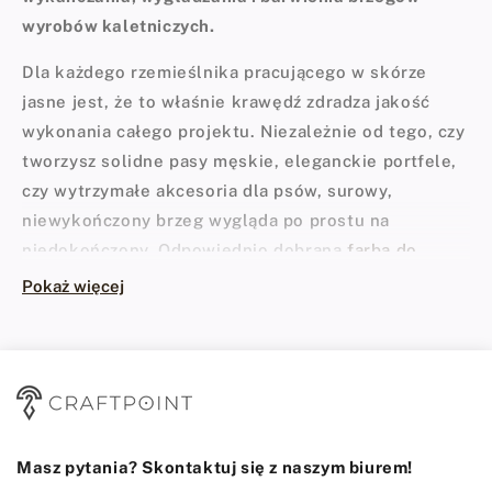
wyrobów kaletniczych.
Dla każdego rzemieślnika pracującego w skórze
jasne jest, że to właśnie krawędź zdradza jakość
wykonania całego projektu. Niezależnie od tego, czy
tworzysz solidne pasy męskie, eleganckie portfele,
czy wytrzymałe akcesoria dla psów, surowy,
niewykończony brzeg wygląda po prostu na
niedokończony. Odpowiednio dobrana
farba do
krawędzi skóry
lub profesjonalna guma polerska
Pokaż więcej
pozwala zamknąć włókna, zabezpieczyć materiał
przed wilgocią i nadać mu ostateczny, rzemieślniczy
szlif. W sklepie CraftPoint doskonale wiemy, że
perfekcyjna krawędź wymaga nie tylko wprawnej
ręki, ale przede wszystkim sprawdzonej chemii.
Masz pytania? Skontaktuj się z naszym biurem!
Dlaczego wykończenie krawędzi jest