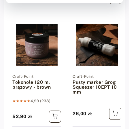
Dostawca:
Craft-Point
Dostawca:
Craft-Point
Tokonole 120 ml
Pusty marker Grog
brązowy - brown
Squeezer 10EPT 10
mm
★★★★★
★★★★★
4,99 (238)
26,00 zł
Cena regularna
52,90 zł
Cena regularna