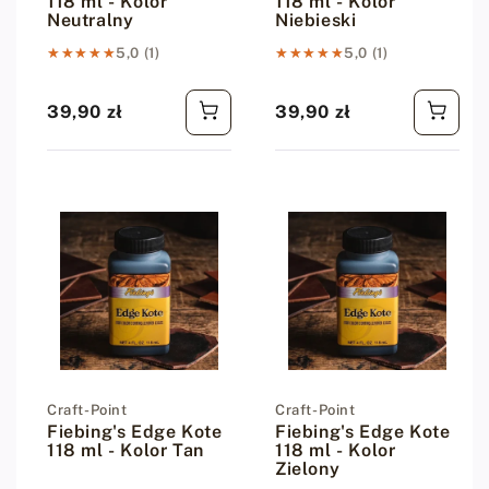
118 ml - Kolor
118 ml - Kolor
Neutralny
Niebieski
★★★★★
★★★★★
5,0 (1)
★★★★★
★★★★★
5,0 (1)
39,90 zł
39,90 zł
Cena regularna
Cena regularna
Dostawca:
Craft-Point
Dostawca:
Craft-Point
Fiebing's Edge Kote
Fiebing's Edge Kote
118 ml - Kolor Tan
118 ml - Kolor
Zielony