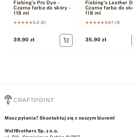
Fiebing's Pro Dye -
Fiebing's Leather Dye
Czarna farba do skóry -
Czarna farba do skór
118 ml
118 ml
★★★★★
★★★★★
5,0 (2)
★★★★★
★★★★★
4,67 (3)
39,90 zł
35,90 zł
Cena regularna
Cena regularna
Masz pytania? Skontaktuj się z naszym biurem!
WolfBrothers Sp. z o.o.