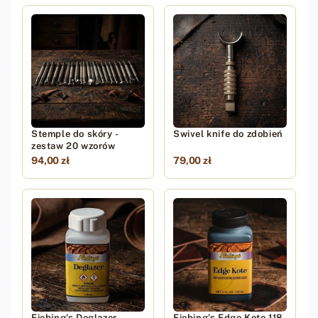
Stemple do skóry -
Swivel knife do zdobień
zestaw 20 wzorów
94,00 zł
79,00 zł
Fiebing's Deglazer
Fiebing's Edge Kote 118