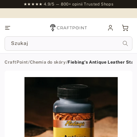
do
★★★★★ 4.9/5 — 800+ opinii Trusted Shops
treści
Zaloguj
Kosz
się
Szukaj
CraftPoint
/
Chemia do skóry
/
Fiebing's Antique Leather Stai
Przejdź
do
informacji
o
produkcie