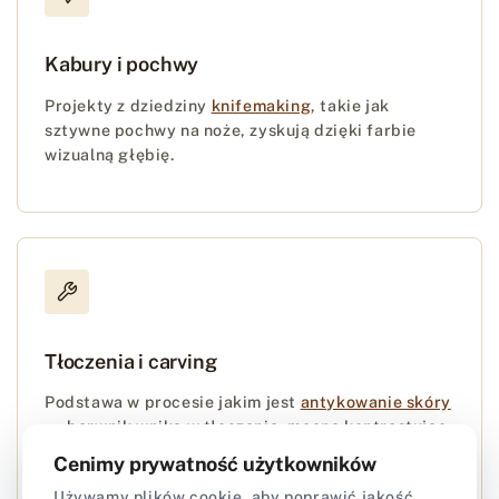
Kabury i pochwy
Projekty z dziedziny
knifemaking
, takie jak
sztywne pochwy na noże, zyskują dzięki farbie
wizualną głębię.
Tłoczenia i carving
Podstawa w procesie jakim jest
antykowanie skóry
— barwnik wnika w tłoczenia, mocno kontrastując
z tłem.
Cenimy prywatność użytkowników
Używamy plików cookie, aby poprawić jakość