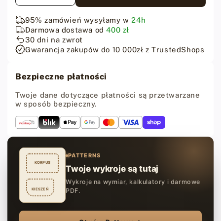
ilość
ilość
dla
dla
95% zamówień wysyłamy w
24h
Fiebing&#39;s
Fiebing&#39;s
Darmowa dostawa od
400 zł
Antique
Antique
30 dni na zwrot
Leather
Leather
Gwarancja zakupów do 10 000zł z TrustedShops
Stain
Stain
118
118
Bezpieczne płatności
ml
ml
-
-
Twoje dane dotyczące płatności są przetwarzane
Mahoniowy
Mahoniowy
w sposób bezpieczny.
PATTERNS
KORPUS
Twoje wykroje są tutaj
Wykroje na wymiar, kalkulatory i darmowe
KIESZEŃ
PDF.