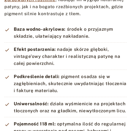
patyny, jak i na bogato rzeźbionych projektach, gdzie
pigment silnie kontrastuje z tłem.
Baza wodno-akrylowa:
środek o przyjaznym
składzie, ułatwiający nakładanie.
Efekt postarzenia:
nadaje skórze głęboki,
vintage'owy charakter i realistyczną patynę na
całej powierzchni.
Podkreślenie detali:
pigment osadza się w
zagłębieniach, skutecznie uwydatniając tłoczenia
i fakturę materiału.
Uniwersalność:
działa wyśmienicie na projektach
tłoczonych oraz na gładkim, niewytłoczonym licu.
Pojemność 118 ml:
optymalna ilość do regularnej
pracy w warsztacie nad pasami, kaburami i