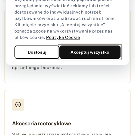
przeglądania, wyświetlać reklamy lub treści
dostosowane do indywidualnych potrzeb
użytkowników oraz analizować ruch na stronie.
Kliknięcie przycisku „Akceptuj wszystkie”
oznacza zgodę na wykorzystywanie przez nas
plików cookie.
Polityka Cookie
Postarzanie gładkiego lica
Dostosuj
Akceptuj wszystko
Nawet gładkie powierzchnie nabierają naturalnej
patyny i unikalnego charakteru bez konieczności
uprzedniego tłoczenia.
Akcesoria motocyklowe
Sakwy, piórniki i pasy motocyklowe nabierają