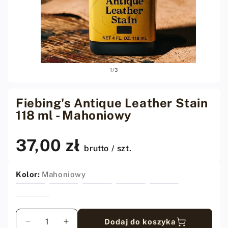
Otwórz
Otwó
z
1
/
3
media
medi
1
2
w
w
oknie
oknie
Fiebing's Antique Leather Stain
modalnym
moda
118 ml - Mahoniowy
37,00 zł
Cena
brutto / szt.
regularna
Kolor:
Mahoniowy
Ilość
Dodaj do koszyka
Zmniejsz
Zwiększ