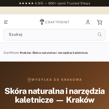
do
★★★★★ 4.9/5 — 800+ opinii Trusted Shops
treści
Zaloguj
Kosz
się
Szukaj
CraftPoint
/
Kraków: Skóra naturalna i narzędzia kaletnicze
WYSYŁKA DO KRAKOWA
Skóra naturalna i narzędzia
kaletnicze — Kraków