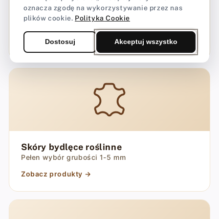
oznacza zgodę na wykorzystywanie przez nas
Chemia do skóry
plików cookie.
Polityka Cookie
Farby, pasty, kleje, wykończenia krawędzi
Dostosuj
Akceptuj wszystko
Zobacz produkty →
Skóry bydlęce roślinne
Pełen wybór grubości 1-5 mm
Zobacz produkty →