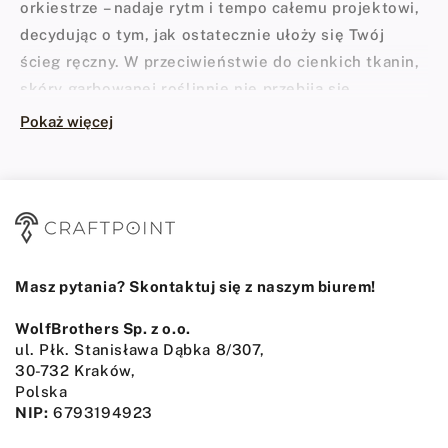
orkiestrze – nadaje rytm i tempo całemu projektowi,
decydując o tym, jak ostatecznie ułoży się Twój
ścieg ręczny. W przeciwieństwie do cienkich tkanin,
skóry garbowanej roślinnie nie przebija się
bezpośrednio igłą podczas szycia. Materiał jest zbyt
Pokaż więcej
gęsty i twardy. Wymaga wcześniejszego
przygotowania ścieżki. To właśnie tutaj do gry
wchodzą wybijaki. Decydują one nie tylko o tym, czy
igła przejdzie gładko, ale przede wszystkim o kącie
ułożenia nici, co bezpośrednio przekłada się na
ostateczny wygląd wyrobu.
Masz pytania? Skontaktuj się z naszym biurem!
Dlaczego potrzebujesz profesjonalnych
WolfBrothers Sp. z o.o.
wybijaków?
ul. Płk. Stanisława Dąbka 8/307,
30-732 Kraków,
Jeśli dopiero kompletujesz
podstawowe narzędzia
Polska
NIP:
6793194923
kaletnicze
, wybijaki powinny znaleźć się na samym
szczycie Twojej listy. Wielu początkujących próbuje