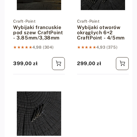
Dostawca:
Craft-Point
Dostawca:
Craft-Point
Wybijaki francuskie
Wybijaki otworów
pod szew CraftPoint
okrągłych 6+2
- 3.85mm/3,38mm
CraftPoint - 4/5mm
★★★★★
★★★★★
4,98 (304)
★★★★★
★★★★★
4,93 (375)
399,00 zł
299,00 zł
Cena regularna
Cena regularna