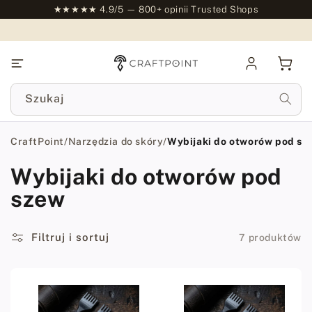
do
★★★★★ 4.9/5 — 800+ opinii Trusted Shops
treści
Zaloguj
Kosz
się
Szukaj
CraftPoint
/
Narzędzia do skóry
/
Wybijaki do otworów pod sz
Wybijaki do otworów pod
szew
Filtruj i sortuj
7 produktów