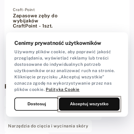
Dostawca:
Craft-Point
Zapasowe zęby do
wybijaków
CraftPoint - 1szt.
Cenimy prywatność użytkowników
29,00 zł
Cena regularna
Używamy plików cookie, aby poprawić jakość
przeglądania, wyświetlać reklamy lub treści
dostosowane do indywidualnych potrzeb
użytkowników oraz analizować ruch na stronie.
Kliknięcie przycisku „Akceptuj wszystkie”
oznacza zgodę na wykorzystywanie przez nas
Powiązane kategorie
plików cookie.
Polityka Cookie
CraftPoint Tools
Narzędzia do szycia skóry
Dostosuj
Akceptuj wszystko
Narzędzia do wykańczania krawędzi skóry
Narzędzia do cięcia i wycinania skóry