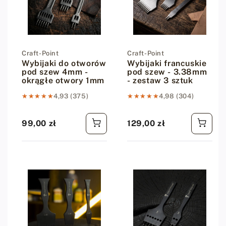
Dostawca:
Craft-Point
Dostawca:
Craft-Point
Wybijaki do otworów
Wybijaki francuskie
pod szew 4mm -
pod szew - 3.38mm
okrągłe otwory 1mm
- zestaw 3 sztuk
★★★★★
★★★★★
4,93 (375)
★★★★★
★★★★★
4,98 (304)
99,00 zł
129,00 zł
Cena regularna
Cena regularna