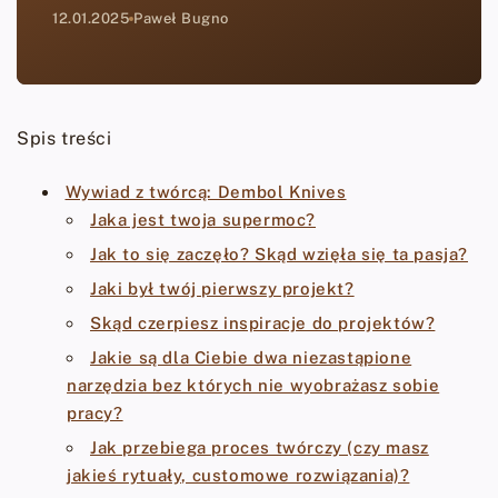
12.01.2025
Paweł Bugno
Spis treści
Wywiad z twórcą: Dembol Knives
Jaka jest twoja supermoc?
Jak to się zaczęło? Skąd wzięła się ta pasja?
Jaki był twój pierwszy projekt?
Skąd czerpiesz inspiracje do projektów?
Jakie są dla Ciebie dwa niezastąpione
narzędzia bez których nie wyobrażasz sobie
pracy?
Jak przebiega proces twórczy (czy masz
jakieś rytuały, customowe rozwiązania)?