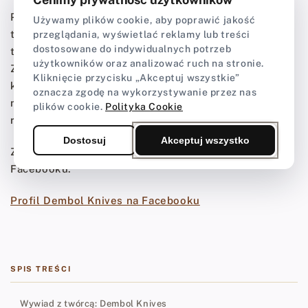
Podsumowując, połączenie rzemiosła stalowego z
Używamy plików cookie, aby poprawić jakość
tradycyjnymi technikami kaletniczymi pozwala
przeglądania, wyświetlać reklamy lub treści
dostosowane do indywidualnych potrzeb
tworzyć unikalne, trwałe i funkcjonalne narzędzia.
użytkowników oraz analizować ruch na stronie.
Zachęcamy do rozpoczęcia własnej przygody z
Kliknięcie przycisku „Akceptuj wszystkie”
kaletnictwem – skompletuj swój pierwszy zestaw
oznacza zgodę na wykorzystywanie przez nas
narzędzi i twórz własne projekty ze skóry garbowanej
plików cookie.
Polityka Cookie
roślinnie!
Dostosuj
Akceptuj wszystko
Z Dariuszem można skontaktować się przez profil na
Facebooku:
Profil Dembol Knives na Facebooku
SPIS TREŚCI
Wywiad z twórcą: Dembol Knives