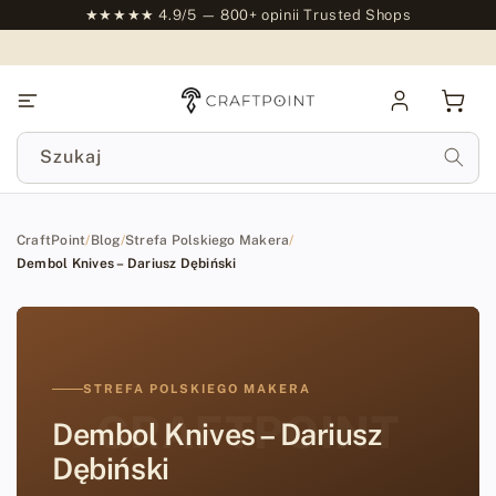
do
★★★★★ 4.9/5 — 800+ opinii Trusted Shops
treści
Zaloguj
Kosz
się
Szukaj
CraftPoint
/
Blog
/
Strefa Polskiego Makera
/
Dembol Knives – Dariusz Dębiński
STREFA POLSKIEGO MAKERA
CRAFTPOINT
Dembol Knives – Dariusz
Dębiński