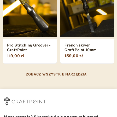
Pro Stitching Groover -
French skiver
CraftPoint
CraftPoint 10mm
119,00 zł
159,00 zł
ZOBACZ WSZYSTKIE NARZĘDZIA
→
Masz pytania? Skontaktuj się z naszym biurem!